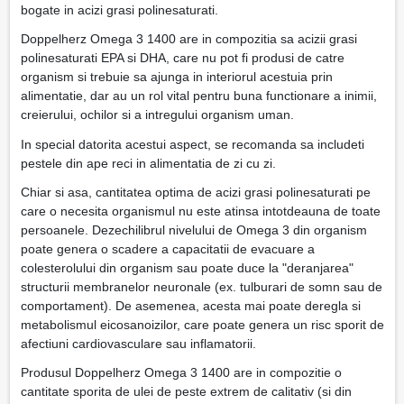
bogate in acizi grasi polinesaturati.
Doppelherz Omega 3 1400 are in compozitia sa acizii grasi
polinesaturati EPA si DHA, care nu pot fi produsi de catre
organism si trebuie sa ajunga in interiorul acestuia prin
alimentatie, dar au un rol vital pentru buna functionare a inimii,
creierului, ochilor si a intregului organism uman.
In special datorita acestui aspect, se recomanda sa includeti
pestele din ape reci in alimentatia de zi cu zi.
Chiar si asa, cantitatea optima de acizi grasi polinesaturati pe
care o necesita organismul nu este atinsa intotdeauna de toate
persoanele. Dezechilibrul nivelului de Omega 3 din organism
poate genera o scadere a capacitatii de evacuare a
colesterolului din organism sau poate duce la "deranjarea"
structurii membranelor neuronale (ex. tulburari de somn sau de
comportament). De asemenea, acesta mai poate deregla si
metabolismul eicosanoizilor, care poate genera un risc sporit de
afectiuni cardiovasculare sau inflamatorii.
Produsul Doppelherz Omega 3 1400 are in compozitie o
cantitate sporita de ulei de peste extrem de calitativ (si din