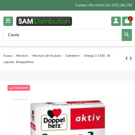
Contact:
031.418.01.00
|
0721.281.755
0
Acasa
Afectiuni
Afectiuni ale ficatului
Colesterol
Omega 3 1400, 30
capsule, Doappelherz
La reducere!