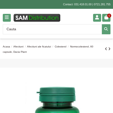
Contact:
031.418.01.00
|
0721.281.755
0
Acasa
Afectiuni
Afectiuni ale ficatului
Colesterol
Normocolesterol, 60
capsule, Dacia Plant