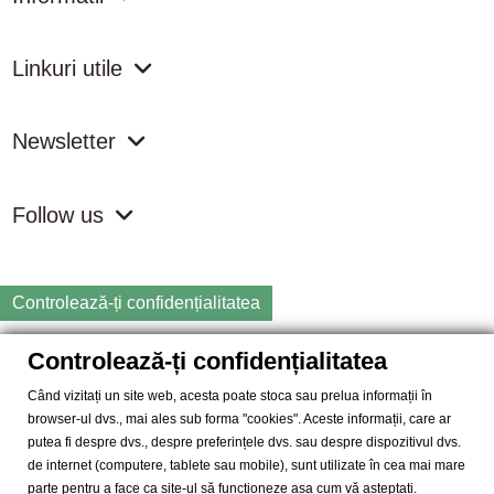
Linkuri utile
Newsletter
Follow us
Controlează-ți confidențialitatea
Controlează-ți confidențialitatea
Copyright
2026 samdistribution.ro - Magazin online cu Produse
Naturiste & BIO
Când vizitați un site web, acesta poate stoca sau prelua informații în
browser-ul dvs., mai ales sub forma "cookies". Aceste informații, care ar
SAM DISTRIBUTION S.R.L.
- Cod fiscal: RO14935035, Registrul
putea fi despre dvs., despre preferințele dvs. sau despre dispozitivul dvs.
Comertului: J40/10004/2002, Adresa: Str. Dimieni, nr. 7, Bucuresti,
de internet (computere, tablete sau mobile), sunt utilizate în cea mai mare
sector 5.
parte pentru a face ca site-ul să funcționeze așa cum vă așteptați.