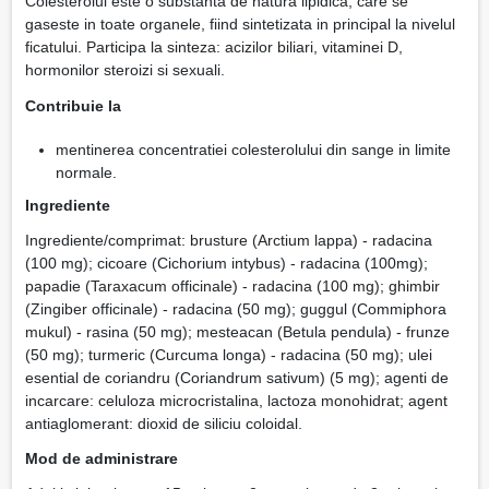
Colesterolul este o substanta de natura lipidica, care se
gaseste in toate organele, fiind sintetizata in principal la nivelul
ficatului. Participa la sinteza: acizilor biliari, vitaminei D,
hormonilor steroizi si sexuali.
Contribuie la
mentinerea concentratiei colesterolului din sange in limite
normale.
Ingrediente
Ingrediente/comprimat: brusture (Arctium lappa) - radacina
(100 mg); cicoare (Cichorium intybus) - radacina (100mg);
papadie (Taraxacum officinale) - radacina (100 mg); ghimbir
(Zingiber officinale) - radacina (50 mg); guggul (Commiphora
mukul) - rasina (50 mg); mesteacan (Betula pendula) - frunze
(50 mg); turmeric (Curcuma longa) - radacina (50 mg); ulei
esential de coriandru (Coriandrum sativum) (5 mg); agenti de
incarcare: celuloza microcristalina, lactoza monohidrat; agent
antiaglomerant: dioxid de siliciu coloidal.
Mod de administrare