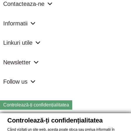
Contacteaza-ne
Informatii
Linkuri utile
Newsletter
Follow us
Controlează-ți confidențialitatea
Controlează-ți confidențialitatea
Copyright
2026 samdistribution.ro - Magazin online cu Produse
Naturiste & BIO
Când vizitați un site web, acesta poate stoca sau prelua informații în