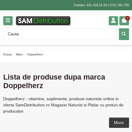
Contact:
031.418.01.00
|
0721.281.755
0
Acasa
Marci
Doppelherz
Lista de produse dupa marca
Doppelherz
Doppelherz - vitamine, suplimente, produse naturiste online in
oferta SamDistribution.ro Magazin Naturist si Plafar cu preturi de
producator.
More