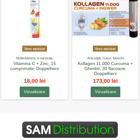
Stoc epuizat
Stoc epuizat
Multivitamine si minerale
Articulatii, Oase, Muschi
Vitamina C + Zinc, 15
Kollagen 11.000 Curcuma +
comprimate, Doppelherz
Ghimbir, 30 flacoane,
Doppelherz
18,00 lei
173,00 lei
Vizualizare
Vizualizare