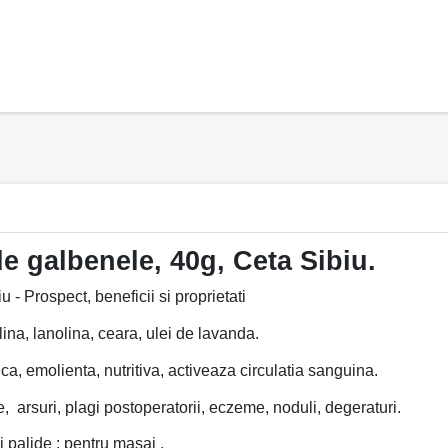
de galbenele, 40g, Ceta Sibiu.
- Prospect, beneficii si proprietati
lina, lanolina, ceara, ulei de lavanda.
ica, emolienta, nutritiva, activeaza circulatia sanguina.
e, arsuri, plagi postoperatorii, eczeme, noduli, degeraturi.
i palide ; pentru masaj .