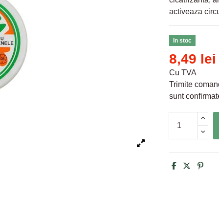
activeaza circ
In stoc
8,49 lei
Cu TVA
Trimite comand
sunt confirmate