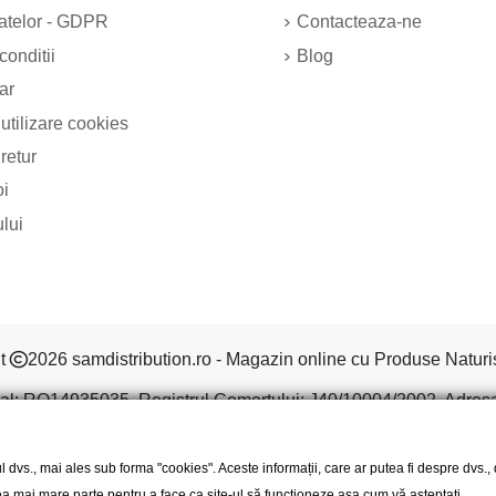
datelor - GDPR
Contacteaza-ne
conditii
Blog
ar
 utilizare cookies
 retur
oi
ului
ht
2026 samdistribution.ro - Magazin online cu Produse Naturi
al: RO14935035, Registrul Comertului: J40/10004/2002, Adresa: S
l dvs., mai ales sub forma "cookies". Aceste informații, care ar putea fi despre dvs.
 cea mai mare parte pentru a face ca site-ul să funcționeze așa cum vă așteptați.