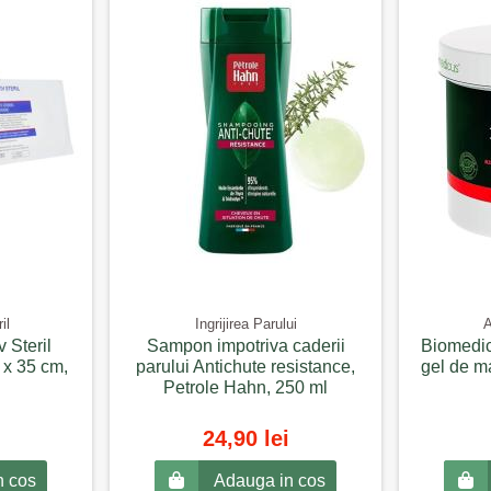
il
Ingrijirea Parului
A
 Steril
Sampon impotriva caderii
Biomedic
 x 35 cm,
parului Antichute resistance,
gel de m
Petrole Hahn, 250 ml
24,90 lei
n cos
Adauga in cos