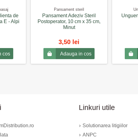
masaj
Pansament steril
Un
lienta de
Pansament Adeziv Steril
Unguen
a E - Alpi
Postoperator, 10 cm x 35 cm,
Minut
3,50 lei
n cos
Adauga in cos
i
Linkuri utile
Distribution.ro
Solutionarea litigiilor
lata
ANPC