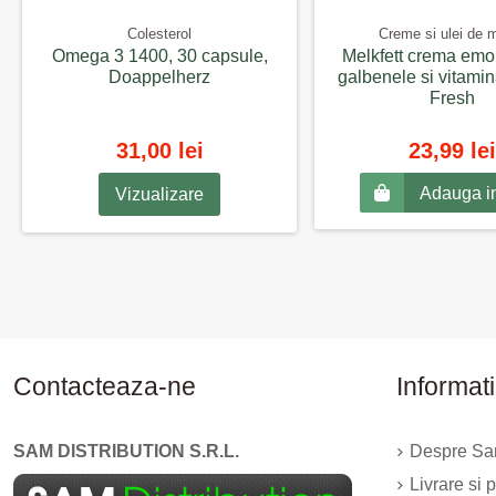
Colesterol
Creme si ulei de 
Omega 3 1400, 30 capsule,
Melkfett crema emo
Doappelherz
galbenele si vitamin
Fresh
31,00 lei
23,99 lei
Adauga i
Vizualizare
Contacteaza-ne
Informati
SAM DISTRIBUTION S.R.L.
Despre Sam
Livrare si p