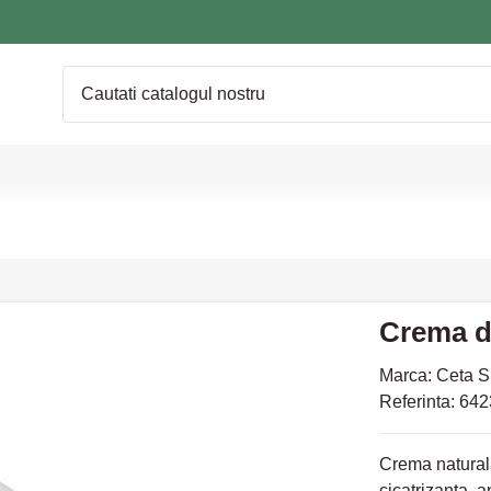
Crema de
Marca:
Ceta S
Referinta:
642
Crema naturala
cicatrizanta, a