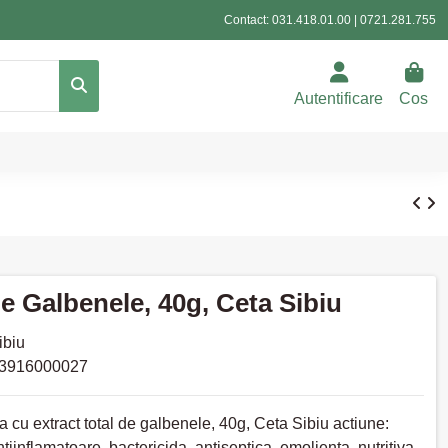
Contact:
031.418.01.00
|
0721.281.755
Autentificare
Cos
 Galbenele, 40g, Ceta Sibiu
ibiu
3916000027
 cu extract total de galbenele, 40g, Ceta Sibiu actiune:
ntiinflamatoare, bactericida, antiseptica, emolienta, nutritiva,