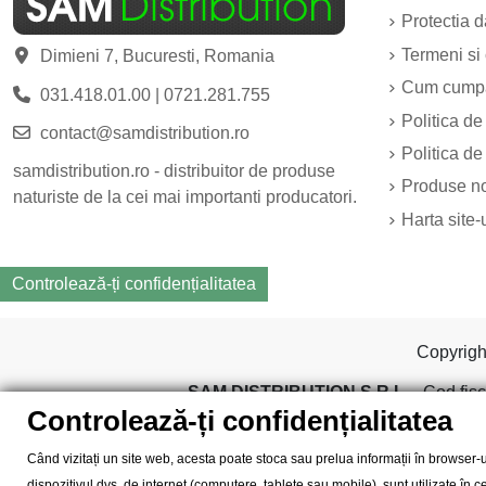
Protectia 
Termeni si 
Dimieni 7, Bucuresti, Romania
Cum cump
031.418.01.00
|
0721.281.755
Politica de
contact@samdistribution.ro
Politica de
samdistribution.ro - distribuitor de produse
Produse n
naturiste de la cei mai importanti producatori.
Harta site-
Controlează-ți confidențialitatea
Copyrig
SAM DISTRIBUTION S.R.L.
- Cod fisc
Controlează-ți confidențialitatea
Când vizitați un site web, acesta poate stoca sau prelua informații în browser-u
dispozitivul dvs. de internet (computere, tablete sau mobile), sunt utilizate în