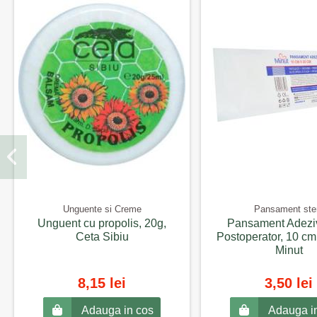
Unguente si Creme
Pansament ster
Unguent cu propolis, 20g,
Pansament Adeziv
Ceta Sibiu
Postoperator, 10 cm
Minut
8,15 lei
3,50 lei
Adauga in cos
Adauga i