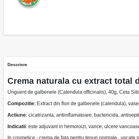
Descriere
Crema naturala cu extract total 
Unguent de galbenele (Calendula officinalis), 40g, Ceta Sibiu 
Compozitie:
Extract din flori de galbenele (calendula), vase
Actiune:
cicatrizanta, antiinflamatoare, bactericida, antisept
Indicatii
: este adjuvant in hemoroizi, varice, ulcere varicoas
In cosmetice - crema de fata pentru tenuri normale , uscate s