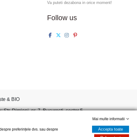
Va puteti dezabona in orice moment!
Follow us
ste & BIO
tr. Dimieni, nr. 7, Bucuresti, sector 5.
Mai multe informatii
Accepta toate
, despre preferințele dvs. sau despre