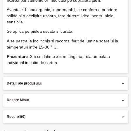
fixarea pansamentelor medicale pe suprafata pielii.
Avantaje: hipoalergenic, impermeabil, ce confera o prindere
solida si o dezlipire usoara, fara durere. Ideal pentru piele
sensibila.
Se aplica pe pielea uscata si curata.
A se pastra la loc inchis si racoros, ferit de lumina soarelui la
temperaturi intre 15-30 ° C.
Prezentare
: 2.5 cm latime x 5 m lungime, rola ambalata
individual in cutie de carton
Detalii ale produsului
Despre Minut
Recenzii
(0)