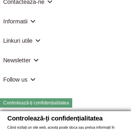
Contacteaza-ne
Informatii
Linkuri utile
Newsletter
Follow us
Controlează-ți confidențialitatea
Controlează-ți confidențialitatea
Copyright
2026 samdistribution.ro - Magazin online cu Produse
Naturiste & BIO
Când vizitați un site web, acesta poate stoca sau prelua informații în