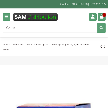
Contact:
031.418.01.00
|
0721.281.755
0
Acasa
Parafarmaceutice
Leucoplast
Leucoplast panza, 2, 5 cm x 5 m,
Minut