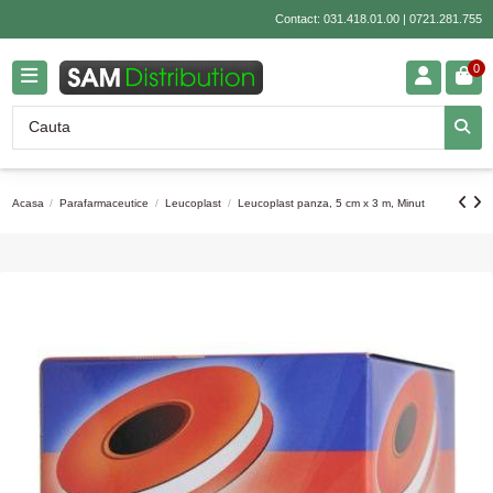
Contact:
031.418.01.00
|
0721.281.755
0
Acasa
Parafarmaceutice
Leucoplast
Leucoplast panza, 5 cm x 3 m, Minut