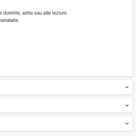
urerile, artita sau alte leziuni.
anataile.