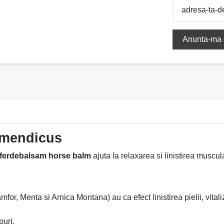
amendicus
ferdebalsam horse balm
ajuta la relaxarea si linistirea muscula
r, Menta si Arnica Montana) au ca efect linistirea pielii, vitali
puri.