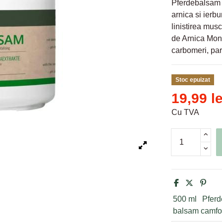
Pferdebalsam 
arnica si ierb
linistirea mus
de Arnica Mont
carbomeri, para
Stoc epuizat
19,99 le
Cu TVA
500 ml
Pfer
balsam camfor