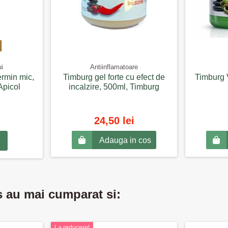
ui
Antiinflamatoare
ermin mic,
Timburg gel forte cu efect de
Timburg 
Apicol
incalzire, 500ml, Timburg
24,50 lei
Adauga in cos
s au mai cumparat si:
La reducere!