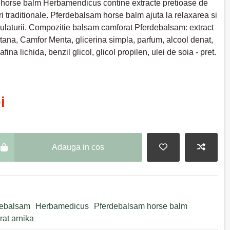
horse balm Herbamendicus contine extracte pretioase de
uri traditionale. Pferdebalsam horse balm ajuta la relaxarea si
culaturii. Compozitie balsam camforat Pferdebalsam: extract
ana, Camfor Menta, glicerina simpla, parfum, alcool denat,
fina lichida, benzil glicol, glicol propilen, ulei de soia - pret.
i
Adauga in cos
debalsam
Herbamedicus
Pferdebalsam horse balm
at arnika