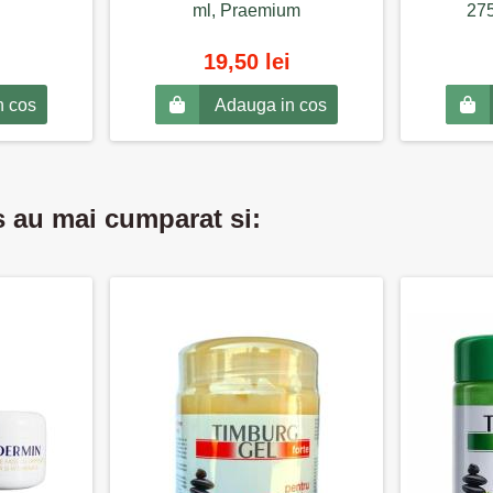
ml, Praemium
275
19,50 lei
n cos
Adauga in cos
s au mai cumparat si: