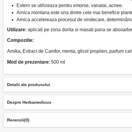
Extern se utilizeaza pentru entorse, vanatai, acnee.
Arnica montana este una dintre cele mai benefice plante 
Arnica accelereaza procesul de vindecare, determinând 
Utilizare:
aplicati pe zona dorita si masati pana se absoarbe 
Compozitie:
Amika, Extract de Camfor, menta, glicol propilen, parfum carbo
Mod de prezentare
: 500 ml
Detalii ale produsului
Despre Herbamedicus
Recenzii
(0)