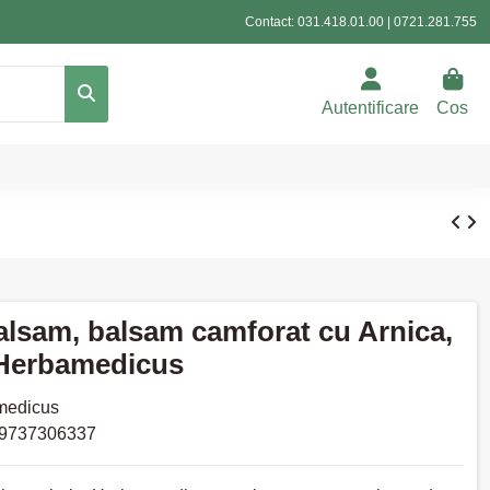
Contact:
031.418.01.00
|
0721.281.755
Autentificare
Cos
alsam, balsam camforat cu Arnica,
 Herbamedicus
medicus
9737306337