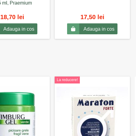
 ml, Praemium
18,70 lei
17,50 lei
Adauga in cos
Adauga in cos
La reducere!