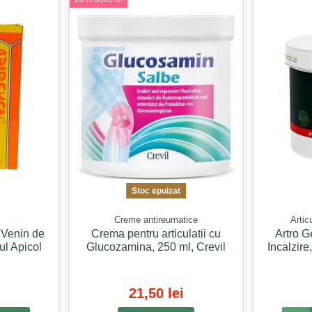
Stoc epuizat
Creme antireumatice
Artic
 Venin de
Crema pentru articulatii cu
Artro G
tul Apicol
Glucozamina, 250 ml, Crevil
Incalzir
21,50 lei