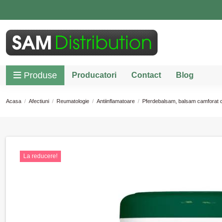
Produse
Producatori
Contact
Blog
Acasa
Afectiuni
Reumatologie
Antiinflamatoare
Pferdebalsam, balsam camforat 
La reducere!