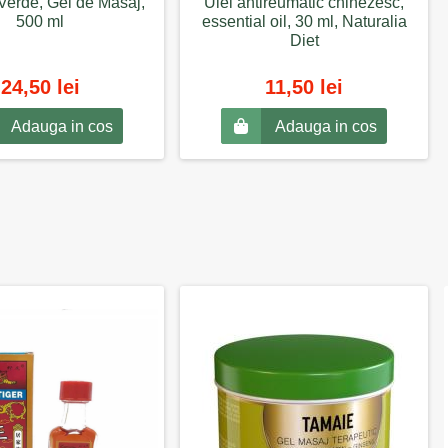
Verde, Gel de Masaj,
Ulei antireumatic chinezesc,
500 ml
essential oil, 30 ml, Naturalia
Diet
24,50 lei
11,50 lei
Adauga in cos
Adauga in cos