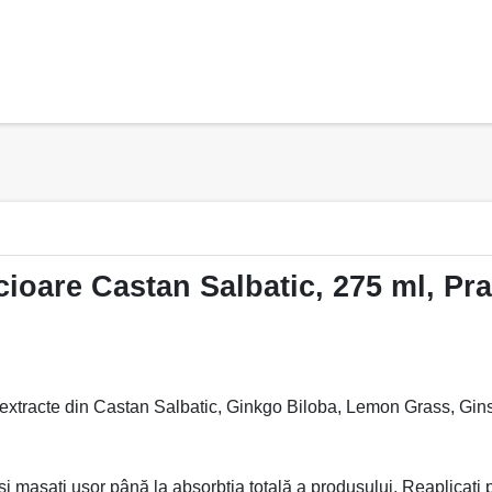
icioare Castan Salbatic, 275 ml, P
cu extracte din Castan Salbatic, Ginkgo Biloba, Lemon Grass, Gi
 și masați ușor până la absorbția totală a produsului. Reaplicați 