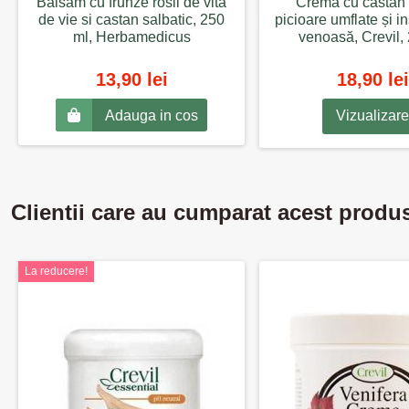
Balsam cu frunze rosii de vita
Crema cu castan 
de vie si castan salbatic, 250
picioare umflate și i
ml, Herbamedicus
venoasă, Crevil,
13,90 lei
18,90 lei
Adauga in cos
Vizualizare
Clientii care au cumparat acest produ
La reducere!