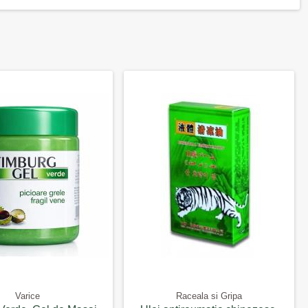
Varice
Raceala si Gripa