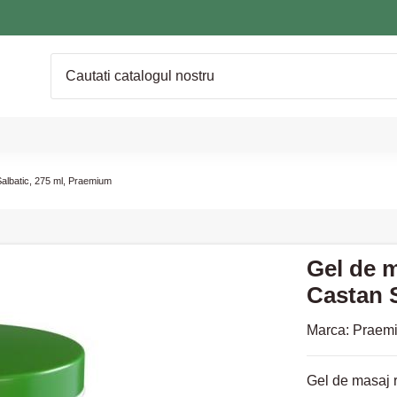
Salbatic, 275 ml, Praemium
Gel de m
Castan 
Marca:
Praem
Gel de masaj r