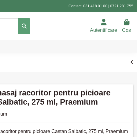
Contact:
031.418.01.00
|
0721.281.755
Autentificare
Cos
asaj racoritor pentru picioare
Salbatic, 275 ml, Praemium
ium
acoritor pentru picioare Castan Salbatic, 275 ml, Praemium