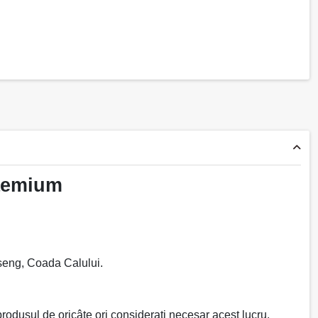
raemium
nseng, Coada Calului.
produsul de oricâte ori considerați necesar acest lucru.