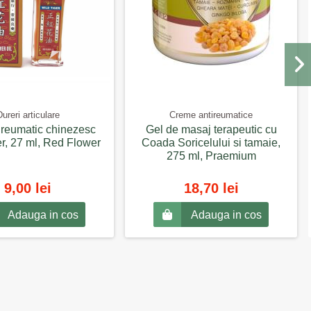
ureri articulare
Creme antireumatice
tireumatic chinezesc
Gel de masaj terapeutic cu
er, 27 ml, Red Flower
Coada Soricelului si tamaie,
275 ml, Praemium
9,00 lei
18,70 lei
Adauga in cos
Adauga in cos