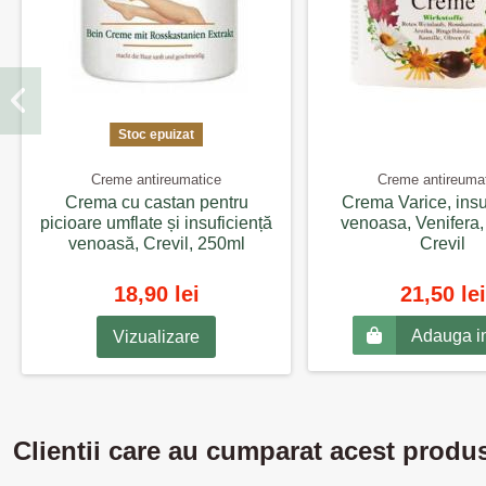
Stoc epuizat
Creme antireumatice
Creme antireuma
Crema cu castan pentru
Crema Varice, insu
picioare umflate și insuficiență
venoasa, Venifera,
venoasă, Crevil, 250ml
Crevil
18,90 lei
21,50 lei
Adauga i
Vizualizare
Clientii care au cumparat acest produ