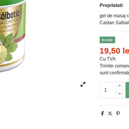
Proprietati
:
gel de masaj ra
Castan Salbat
In stoc
19,50 le
Cu TVA
Trimite comand
sunt confirmate