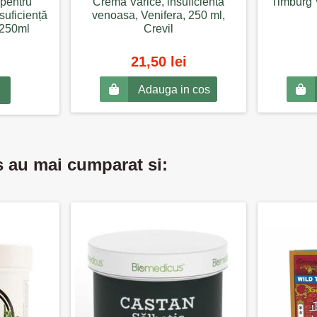
pentru
Crema Varice, insuficienta
Timburg 
nsuficiență
venoasa, Venifera, 250 ml,
 250ml
Crevil
21,50 lei
Adauga in cos
s au mai cumparat si: