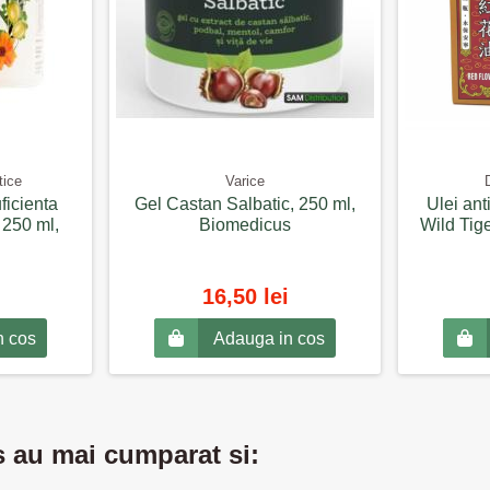
tice
Varice
D
ficienta
Gel Castan Salbatic, 250 ml,
Ulei an
 250 ml,
Biomedicus
Wild Tig
16,50 lei
n cos
Adauga in cos
s au mai cumparat si: