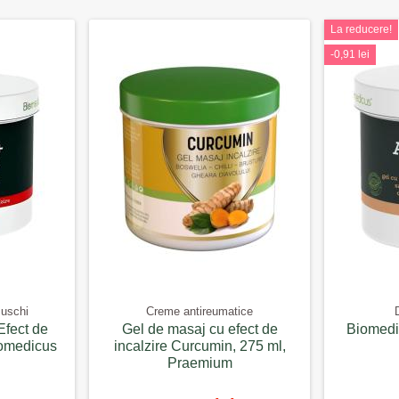
La reducere!
-0,91 lei
Muschi
Creme antireumatice
D
Efect de
Gel de masaj cu efect de
Biomedic
iomedicus
incalzire Curcumin, 275 ml,
Praemium