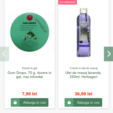
La reducere!
Dureri in gat
Creme si ulei de masaj
Gum Drops, 70 g, durere in
Ulei de masaj lavanda,
gat, nas infundat
250ml, Herbagen
7,99 lei
36,99 lei
Adauga in cos
Adauga in cos