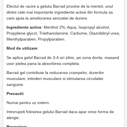
Efectul de racire a gelului Barrad provine de la mentol, unul
dintre cele mai importante ingrediente active din formula sa
care ajuta la ameliorarea senzatiei de durere.
Ingrediente active
: Menthol 2%, Aqua, Isopropyl alcohol,
Propyliene glycol, Triethanolamine, Carbome, Diazolidinyl urea,
Menthylparaben, Propylparaben.
Mod de utilizare
:
Se aplica gelul Barrad de 3-4 ori zilnic, pe zona dorita, masand
usor pielea pana la absorbirea completa.
Barrad gel contribuie la reducerea crampelor, durerilor
musculare, intinderi musculare si stimularea circulatiei
sanguine.
Precautii
:
Numai pentru uz extern.
Intrerupeti folosirea gelului Barrad daca apar orice forma de
alergie.
Prezentare
: