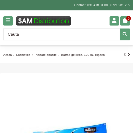
Contact:
031.418.01.00
|
0721.281.755
0
Acasa
Cosmetice
Picioare obosite
Barrad gel rece, 120 ml, Higeen