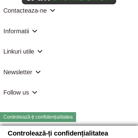
Contacteaza-ne
Informatii
Linkuri utile
Newsletter
Follow us
Controlează-ți confidențialitatea
Controlează-ți confidențialitatea
Copyright
2026 samdistribution.ro - Magazin online cu Produse