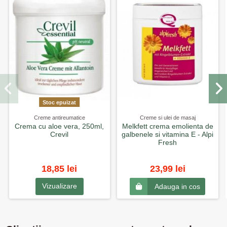
Stoc epuizat
Creme antireumatice
Creme si ulei de masaj
Crema cu aloe vera, 250ml,
Melkfett crema emolienta de
Crevil
galbenele si vitamina E - Alpi
Fresh
18,85 lei
23,99 lei
Vizualizare
Adauga in cos