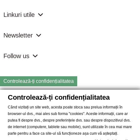
Linkuri utile
Newsletter
Follow us
Controlează-ți confidențialitatea
Controlează-ți confidențialitatea
Copyright
2026 samdistribution.ro - Magazin online cu Produse
Naturiste & BIO
Când vizitați un site web, acesta poate stoca sau prelua informații în
browser-ul dvs., mai ales sub forma "cookies". Aceste informații, care ar
SAM DISTRIBUTION S.R.L.
- Cod fiscal: RO14935035, Registrul
putea fi despre dvs., despre preferințele dvs. sau despre dispozitivul dvs.
Comertului: J40/10004/2002, Adresa: Str. Dimieni, nr. 7, Bucuresti,
de internet (computere, tablete sau mobile), sunt utilizate în cea mai mare
sector 5.
parte pentru a face ca site-ul să funcționeze așa cum vă așteptați.