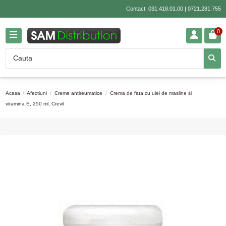
Contact:
031.418.01.00
|
0721.281.755
0
Acasa
Afectiuni
Creme antireumatice
Crema de fata cu ulei de masline si
vitamina E, 250 ml, Crevil