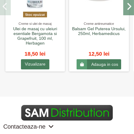
Stoc epuizat
Creme si ulei de masaj
Creme antireumatice
Ulei de masaj cu uleiuri
Balsam Gel Puterea Ursului,
esentiale Bergamota si
250ml, Herbamedicus
Grapefruit, 100 ml,
Herbagen
18,50 lei
12,50 lei
Vizualizare
Adauga in cos
Contacteaza-ne