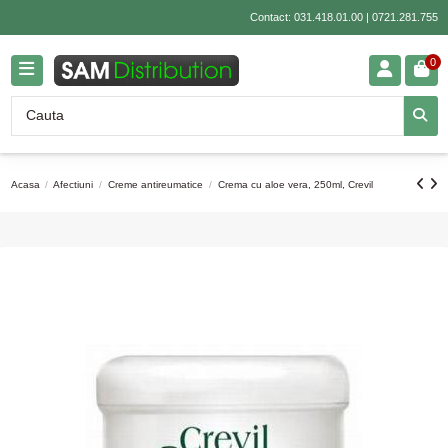
Contact:
031.418.01.00
|
0721.281.755
0
Acasa
Afectiuni
Creme antireumatice
Crema cu aloe vera, 250ml, Crevil