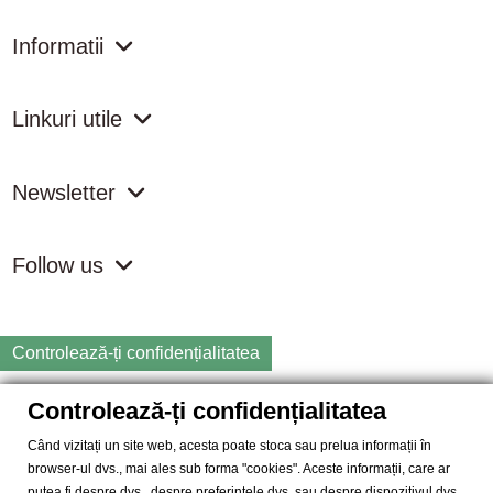
Informatii
Linkuri utile
Newsletter
Follow us
Controlează-ți confidențialitatea
Controlează-ți confidențialitatea
Copyright
2026 samdistribution.ro - Magazin online cu Produse
Naturiste & BIO
Când vizitați un site web, acesta poate stoca sau prelua informații în
browser-ul dvs., mai ales sub forma "cookies". Aceste informații, care ar
SAM DISTRIBUTION S.R.L.
- Cod fiscal: RO14935035, Registrul
putea fi despre dvs., despre preferințele dvs. sau despre dispozitivul dvs.