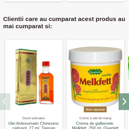
Clientii care au cumparat acest produs au
mai cumparat si:
Stoc epuizat
Dureri articulare
Creme si ulei de masaj
Ulei Antireumatic Chinezesc
Crema de galbenele,
calmant, 27 ml, Tianran
Melkfett, 250 ml, Quartett