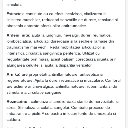
circulatia.
Extractele continute au ca efect incalzirea, vitalizarea si
linistirea muschilor, reducand senzatiile de durere, tensiune si
oboseala datorate afectiunilor antireumatice.
Ardeiul iute
: ajuta la junghiuri, nevralgii, dureri reumatice,
lombosciatica, articulatii dureroase si la sechele ramase din
traumatisme mai vechi. Reda mobilitatea articulatilor si
intensifica circulatia sangvinica periferica. Utilizat cu
regualaritate prin masaj acest balsam corecteaza silueta prin
alungarea celulitei si ajuta la disparitia vericelor.
Arnika:
are proprietati antiinflamatoare, antiseptice si
regeneratoare. Ajuta la dureri reumatice si musculare. Canforul
are actiune antinevralgica, antiinflamatoare, rubenfianta si de
stimulare a circulatie sanguine.
Rozmarinul
: calmeaza si amelioreaza starile de nervozitate si
stres. Stimuleza circulatia sangelui. Combate procesul de
imbatranire a pielii. A se pastra in locuri ferite de umezeala si
caldura.