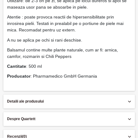
Utilizare: de 2-3 ori pe zi, se aplica pe locul dureros si apoi se
maseaza usor pana se absoarbe in piele.
Atentie : poate provoca reactii de hipersensibilitate prin
inrosirea pielii. Testati in prealabil pe o portiune de piele mai
mica. Recomadat pentru uz extern.
A nu se aplica pe ochi si rani deschise.
Balsamul contine multe plante naturale, cum ar fi: arnica,
camfor, rozmarin si Chili Peppers
Cantitate
: 500 ml
Producator
: Pharmamedico GmbH Germania
Detalii ale produsului
Despre Quartett
Recenzii
(0)