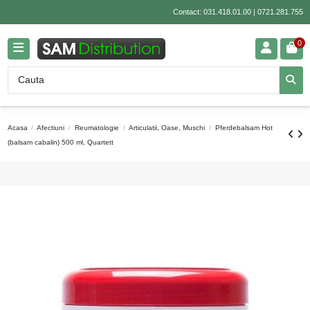
Contact:
031.418.01.00
|
0721.281.755
0
Acasa
Afectiuni
Reumatologie
Articulatii, Oase, Muschi
Pferdebalsam Hot
(balsam cabalin) 500 ml, Quartett