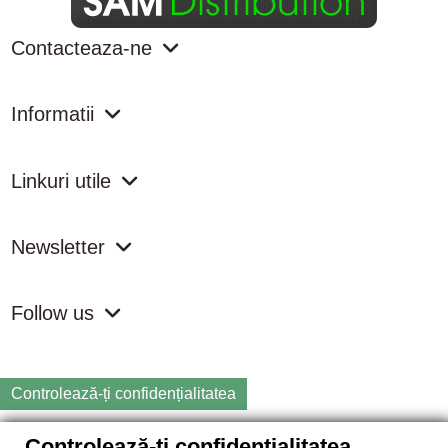
Contacteaza-ne
Informatii
Linkuri utile
Newsletter
Follow us
Controlează-ți confidențialitatea
Controlează-ți confidențialitatea
Copyright
2026 samdistribution.ro - Magazin online cu Produse