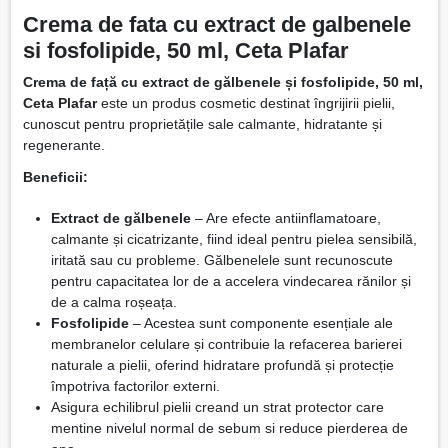
Crema de fata cu extract de galbenele
si fosfolipide, 50 ml, Ceta Plafar
Crema de față cu extract de gălbenele și fosfolipide, 50 ml,
Ceta Plafar
este un produs cosmetic destinat îngrijirii pielii,
cunoscut pentru proprietățile sale calmante, hidratante și
regenerante.
Beneficii:
Extract de gălbenele
– Are efecte antiinflamatoare,
calmante și cicatrizante, fiind ideal pentru pielea sensibilă,
iritată sau cu probleme. Gălbenelele sunt recunoscute
pentru capacitatea lor de a accelera vindecarea rănilor și
de a calma roșeața.
Fosfolipide
– Acestea sunt componente esențiale ale
membranelor celulare și contribuie la refacerea barierei
naturale a pielii, oferind hidratare profundă și protecție
împotriva factorilor externi.
Asigura echilibrul pielii creand un strat protector care
mentine nivelul normal de sebum si reduce pierderea de