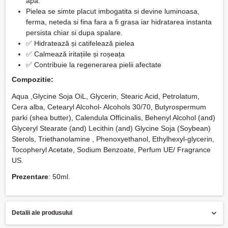
apa.
Pielea se simte placut imbogatita si devine luminoasa,
ferma, neteda si fina fara a fi grasa iar hidratarea instanta
persista chiar si dupa spalare.
✅ Hidratează și catifelează pielea
✅ Calmează iritațiile și roșeața
✅ Contribuie la regenerarea pielii afectate
Compozitie:
Aqua ,Glycine Soja OiL, Glycerin, Stearic Acid, Petrolatum,
Cera alba, Cetearyl Alcohol- Alcohols 30/70, Butyrospermum
parki (shea butter), Calendula Officinalis, Behenyl Alcohol (and)
Glyceryl Stearate (and) Lecithin (and) Glycine Soja (Soybean)
Sterols, Triethanolamine , Phenoxyethanol, Ethylhexyl-glycerin,
Tocopheryl Acetate, Sodium Benzoate, Perfum UE/ Fragrance
US.
Prezentare
: 50ml.
Detalii ale produsului