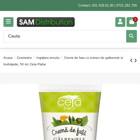
Contact:
031.418.01.00
|
0721.281.755
0
Acasa
Cosmetice
Ingrijirea tenului
Crema de fata cu extract de galbenele si
fosfolipide, 50 ml, Ceta Plafar