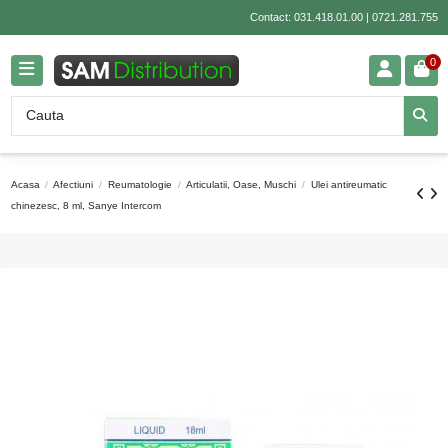
Contact:
031.418.01.00
|
0721.281.755
0
Acasa
Afectiuni
Reumatologie
Articulatii, Oase, Muschi
Ulei antireumatic
chinezesc, 8 ml, Sanye Intercom