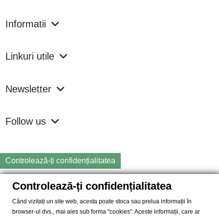
Informatii
Linkuri utile
Newsletter
Follow us
Controlează-ți confidențialitatea
Controlează-ți confidențialitatea
Copyright
2026 samdistribution.ro - Magazin online cu Produse
Naturiste & BIO
Când vizitați un site web, acesta poate stoca sau prelua informații în
browser-ul dvs., mai ales sub forma "cookies". Aceste informații, care ar
SAM DISTRIBUTION S.R.L.
- Cod fiscal: RO14935035, Registrul