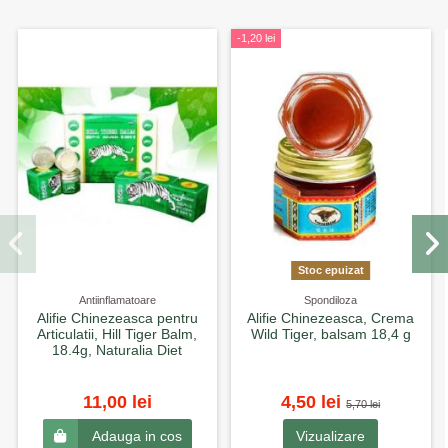
-1,20 lei
Stoc epuizat
Antiinflamatoare
Spondiloza
Alifie Chinezeasca pentru
Alifie Chinezeasca, Crema
Articulatii, Hill Tiger Balm,
Wild Tiger, balsam 18,4 g
18.4g, Naturalia Diet
11,00 lei
4,50 lei
5,70 lei
Vizualizare
Adauga in cos