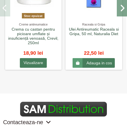
Stoc epuizat
Creme antireumatice
Raceala si Gripa
Crema cu castan pentru
Ulei Antireumatic Raceala si
picioare umflate și
Gripa, 50 ml, Naturalia Diet
insuficiență venoasă, Crevil,
250ml
18,90 lei
22,50 lei
Vizualizare
Adauga in cos
Contacteaza-ne