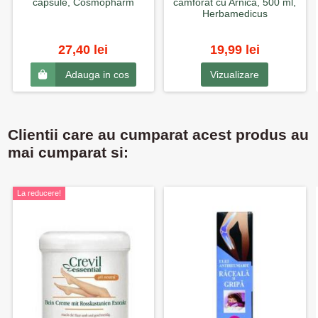
capsule, Cosmopharm
camforat cu Arnica, 500 ml,
Herbamedicus
27,40 lei
19,99 lei
Vizualizare
Adauga in cos
Clientii care au cumparat acest produs au
mai cumparat si:
La reducere!