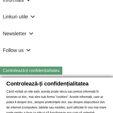
Informatii
Linkuri utile
Newsletter
Follow us
Controlează-ți confidențialitatea
Controlează-ți confidențialitatea
Copyright
2026 samdistribution.ro - Magazin online cu Produse
Naturiste & BIO
Când vizitați un site web, acesta poate stoca sau prelua informații în
browser-ul dvs., mai ales sub forma "cookies". Aceste informații, care ar
SAM DISTRIBUTION S.R.L.
- Cod fiscal: RO14935035, Registrul
putea fi despre dvs., despre preferințele dvs. sau despre dispozitivul dvs.
Comertului: J40/10004/2002, Adresa: Str. Dimieni, nr. 7, Bucuresti,
de internet (computere, tablete sau mobile), sunt utilizate în cea mai mare
sector 5.
parte pentru a face ca site-ul să funcționeze așa cum vă așteptați.