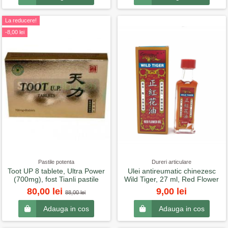
La reducere!
-8,00 lei
Pastile potenta
Dureri articulare
Toot UP 8 tablete, Ultra Power
Ulei antireumatic chinezesc
(700mg), fost Tianli pastile
Wild Tiger, 27 ml, Red Flower
80,00 lei
9,00 lei
88,00 lei
Adauga in cos
Adauga in cos