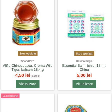
Stoc epuizat
Stoc epuizat
Spondiloza
Reumatologie
Alifie Chinezeasca, Crema Wild
Essential Balm lichid, 18 ml,
Tiger, balsam 18,4 g
China
4,50 lei
5,00 lei
5,70 lei
Vizualizare
Vizualizare
La reducere!