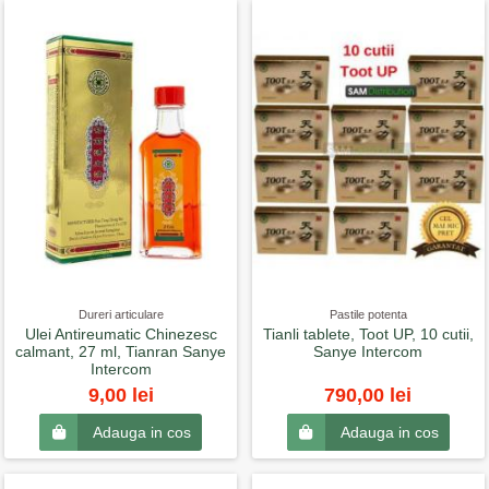
Dureri articulare
Pastile potenta
Ulei Antireumatic Chinezesc
Tianli tablete, Toot UP, 10 cutii,
calmant, 27 ml, Tianran Sanye
Sanye Intercom
Intercom
9,00 lei
790,00 lei
Adauga in cos
Adauga in cos