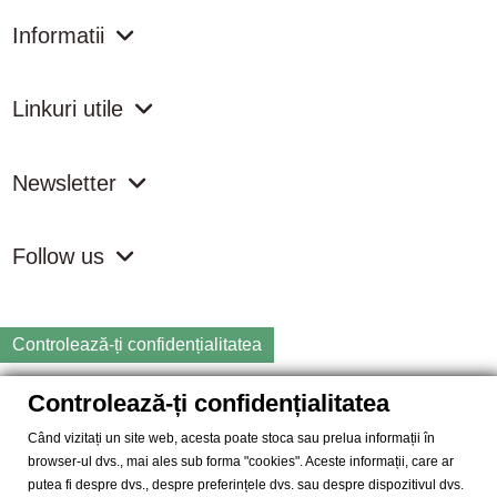
Informatii
Linkuri utile
Newsletter
Follow us
Controlează-ți confidențialitatea
Controlează-ți confidențialitatea
Copyright
2026 samdistribution.ro - Magazin online cu Produse
Naturiste & BIO
Când vizitați un site web, acesta poate stoca sau prelua informații în
browser-ul dvs., mai ales sub forma "cookies". Aceste informații, care ar
SAM DISTRIBUTION S.R.L.
- Cod fiscal: RO14935035, Registrul
putea fi despre dvs., despre preferințele dvs. sau despre dispozitivul dvs.
Comertului: J40/10004/2002, Adresa: Str. Dimieni, nr. 7, Bucuresti,