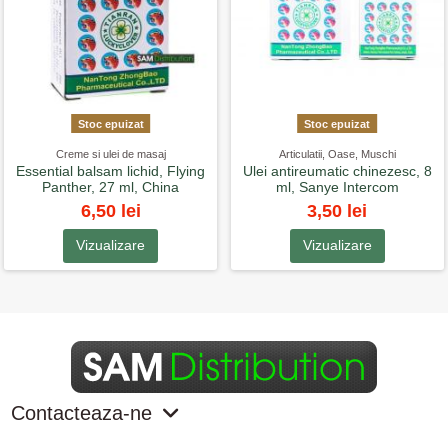
Stoc epuizat
Stoc epuizat
Creme si ulei de masaj
Articulatii, Oase, Muschi
Essential balsam lichid, Flying
Ulei antireumatic chinezesc, 8
Panther, 27 ml, China
ml, Sanye Intercom
6,50 lei
3,50 lei
Vizualizare
Vizualizare
Contacteaza-ne