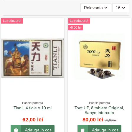
Relevanta
16
La reducere!
La reducere!
-8,00 lei
Pastile potenta
Pastile potenta
Tianli, 4 fiole x 10 ml
Toot UP, 8 tablete Original,
Sanye Intercom
62,00 lei
80,00 lei
88,00 lei
Adauga in cos
Adauga in cos