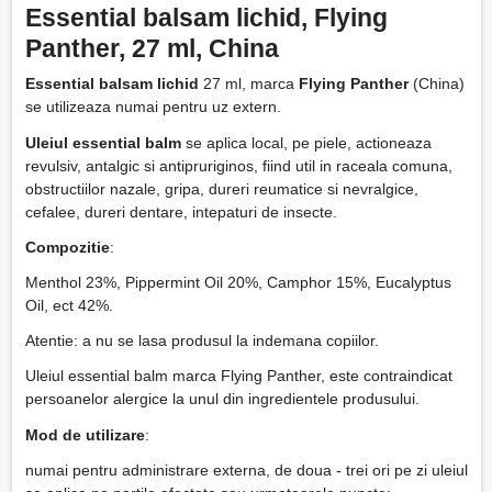
Essential balsam lichid, Flying
Panther, 27 ml, China
Essential balsam lichid
27 ml, marca
Flying Panther
(China)
se utilizeaza numai pentru uz extern.
Uleiul essential balm
se aplica local, pe piele, actioneaza
revulsiv, antalgic si antipruriginos, fiind util in raceala comuna,
obstructiilor nazale, gripa, dureri reumatice si nevralgice,
cefalee, dureri dentare, intepaturi de insecte.
Compozitie
:
Menthol 23%, Pippermint Oil 20%, Camphor 15%, Eucalyptus
Oil, ect 42%.
Atentie: a nu se lasa produsul la indemana copiilor.
Uleiul essential balm marca Flying Panther, este contraindicat
persoanelor alergice la unul din ingredientele produsului.
Mod de utilizare
:
numai pentru administrare externa, de doua - trei ori pe zi uleiul