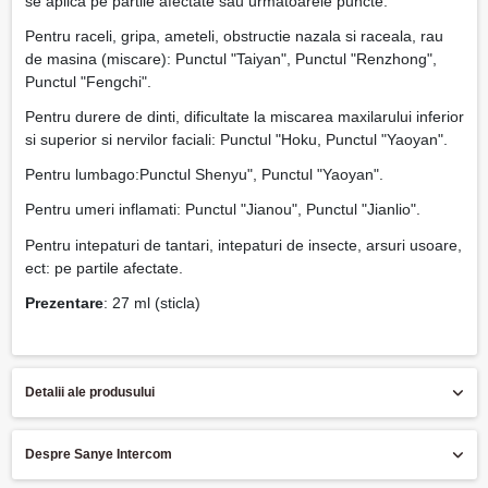
se aplica pe partile afectate sau urmatoarele puncte:
Pentru raceli, gripa, ameteli, obstructie nazala si raceala, rau
de masina (miscare): Punctul "Taiyan", Punctul "Renzhong",
Punctul "Fengchi".
Pentru durere de dinti, dificultate la miscarea maxilarului inferior
si superior si nervilor faciali: Punctul "Hoku, Punctul "Yaoyan".
Pentru lumbago:Punctul Shenyu", Punctul "Yaoyan".
Pentru umeri inflamati: Punctul "Jianou", Punctul "Jianlio".
Pentru intepaturi de tantari, intepaturi de insecte, arsuri usoare,
ect: pe partile afectate.
Prezentare
: 27 ml (sticla)
Detalii ale produsului
Despre Sanye Intercom