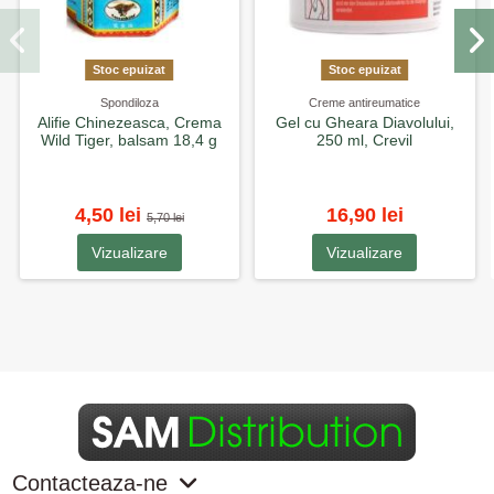
Stoc epuizat
Stoc epuizat
Spondiloza
Creme antireumatice
Alifie Chinezeasca, Crema
Gel cu Gheara Diavolului,
Wild Tiger, balsam 18,4 g
250 ml, Crevil
4,50 lei
16,90 lei
5,70 lei
Vizualizare
Vizualizare
Contacteaza-ne