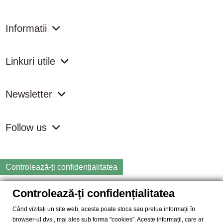
Informatii
Linkuri utile
Newsletter
Follow us
Controlează-ți confidențialitatea
Controlează-ți confidențialitatea
Copyright
2026 samdistribution.ro - Magazin online cu Produse
Naturiste & BIO
Când vizitați un site web, acesta poate stoca sau prelua informații în
browser-ul dvs., mai ales sub forma "cookies". Aceste informații, care ar
SAM DISTRIBUTION S.R.L.
- Cod fiscal: RO14935035, Registrul