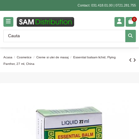
Contact:
031.418.01.00
|
0721.281.755
0
Acasa
Cosmetice
Creme si ulei de masaj
Essential balsam lichid, Flying
Panther, 27 ml, China