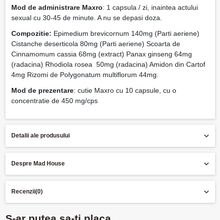
Mod de administrare Maxro
: 1 capsula / zi, inaintea actului
sexual cu 30-45 de minute. A nu se depasi doza.
Compozitie:
Epimedium brevicornum 140mg (Parti aeriene)
Cistanche deserticola 80mg (Parti aeriene) Scoarta de
Cinnamomum cassia 68mg (extract) Panax ginseng 64mg
(radacina) Rhodiola rosea 50mg (radacina) Amidon din Cartof
4mg Rizomi de Polygonatum multiflorum 44mg.
Mod de prezentare
: cutie Maxro cu 10 capsule, cu o
concentratie de 450 mg/cps
Detalii ale produsului
Despre Mad House
Recenzii
(0)
S-ar putea sa-ti placa