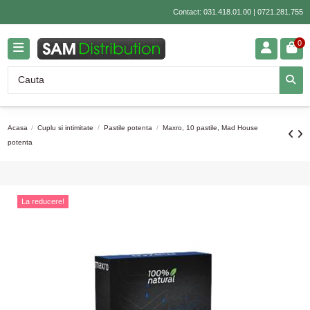
Contact:
031.418.01.00
|
0721.281.755
0
Acasa
Cuplu si intimitate
Pastile potenta
Maxro, 10 pastile, Mad House
potenta
La reducere!