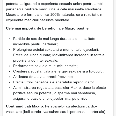
potenta, asigurand o experienta sexuala unica pentru ambii
parteneri si virilitate masculina la cele mai inalte standarde.
Maxro are o formula unica 100% naturala, ce a rezultat din
experienta medicinii naturiste orientale.
Cele mai importante beneficii ale Maxro pastile
Partide de sex de mai lunga durata si de o calitate
incredibila pentru parteneri;
Prelungirea actului sexual si a momentului ejacularii;
Erectii de lunga durata; Maximizarea increderii in fortele
proprii si a dorintei sexuale;
Performante sexuale mult imbunatatite;
Cresterea substantiala a energiei sexuale si a libidoului;
Abilitatea de a avea erectii frecvente
Efecte vizibil benefice ale aparatului reproducator
Administrarea regulata a pastilelor Maxro, duce la efecte
pozitive aspura potentei, o sperma mai sanatoasa,
asigurand bazele unei ejaculari mai puternice.
Contraindicati Maxro
: Persoanelor cu afectiuni cardio-
vasculare (boli cerebrovasculare sau hipertensiune arteriala)