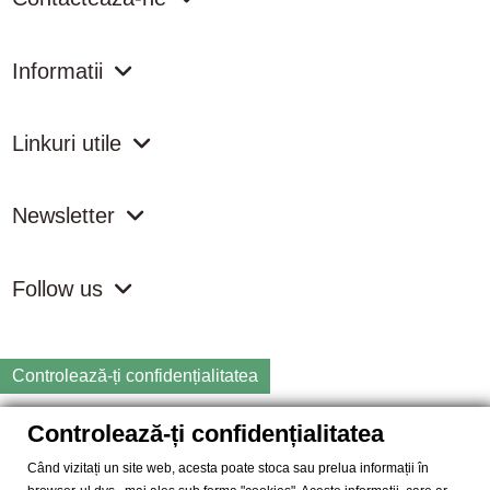
Informatii
Linkuri utile
Newsletter
Follow us
Controlează-ți confidențialitatea
Controlează-ți confidențialitatea
Copyright
2026 samdistribution.ro - Magazin online cu Produse
Naturiste & BIO
Când vizitați un site web, acesta poate stoca sau prelua informații în