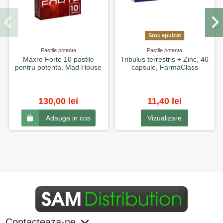
Stoc epuizat
Pastile potenta
Pastile potenta
Maxro Forte 10 pastile
Tribulus terrestris + Zinc, 40
pentru potenta, Mad House
capsule, FarmaClass
130,00 lei
11,40 lei
Vizualizare
Adauga in cos
Contacteaza-ne