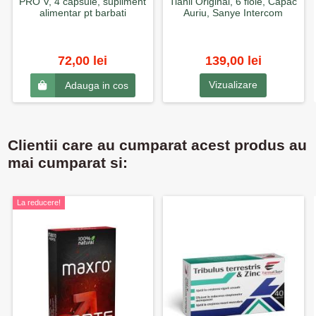
PRO V, 4 capsule, supliment
Tianli Original, 6 fiole, Capac
alimentar pt barbati
Auriu, Sanye Intercom
72,00 lei
139,00 lei
Vizualizare
Adauga in cos
Clientii care au cumparat acest produs au
mai cumparat si:
La reducere!