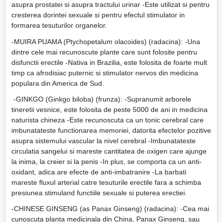
asupra prostatei si asupra tractului urinar -Este utilizat si pentru
cresterea dorintei sexuale si pentru efectul stimulator in
formarea tesuturilor organelor.
-MUIRA PUAMA (Ptychopetalum olacoides) (radacina): -Una
dintre cele mai recunoscute plante care sunt folosite pentru
disfunctii erectile -Nativa in Brazilia, este folosita de foarte mult
timp ca afrodisiac puternic si stimulator nervos din medicina
populara din America de Sud.
-GINKGO (Ginkgo biloba) (frunza): -Supranumit arborele
tineretii vesnice, este folosita de peste 5000 de ani in medicina
naturista chineza -Este recunoscuta ca un tonic cerebral care
imbunatateste functionarea memoriei, datorita efectelor pozitive
asupra sistemului vascular la nivel cerebral -Imbunatateste
circulatia sangelui si mareste cantitatea de oxigen care ajunge
la inima, la creier si la penis -In plus, se comporta ca un anti-
oxidant, adica are efecte de anti-imbatranire -La barbati
mareste fluxul arterial catre tesuturile erectile fara a schimba
presiunea stimuland functiile sexuale si puterea erectiei.
-CHINESE GINSENG (as Panax Ginseng) (radacina): -Cea mai
cunoscuta planta medicinala din China, Panax Ginseng, sau