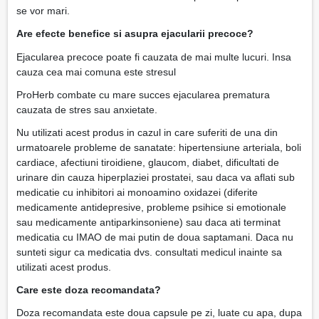
se vor mari.
Are efecte benefice si asupra ejacularii precoce?
Ejacularea precoce poate fi cauzata de mai multe lucuri. Insa
cauza cea mai comuna este stresul
ProHerb combate cu mare succes ejacularea prematura
cauzata de stres sau anxietate.
Nu utilizati acest produs in cazul in care suferiti de una din
urmatoarele probleme de sanatate: hipertensiune arteriala, boli
cardiace, afectiuni tiroidiene, glaucom, diabet, dificultati de
urinare din cauza hiperplaziei prostatei, sau daca va aflati sub
medicatie cu inhibitori ai monoamino oxidazei (diferite
medicamente antidepresive, probleme psihice si emotionale
sau medicamente antiparkinsoniene) sau daca ati terminat
medicatia cu IMAO de mai putin de doua saptamani. Daca nu
sunteti sigur ca medicatia dvs. consultati medicul inainte sa
utilizati acest produs.
Care este doza recomandata?
Doza recomandata este doua capsule pe zi, luate cu apa, dupa