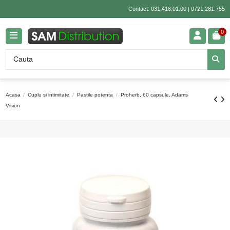
Contact:
031.418.01.00
|
0721.281.755
0
Acasa
Cuplu si intimitate
Pastile potenta
Proherb, 60 capsule, Adams
Vision