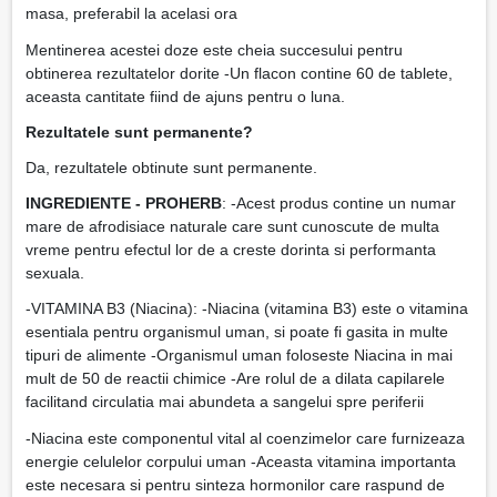
masa, preferabil la acelasi ora
Mentinerea acestei doze este cheia succesului pentru
obtinerea rezultatelor dorite -Un flacon contine 60 de tablete,
aceasta cantitate fiind de ajuns pentru o luna.
Rezultatele sunt permanente?
Da, rezultatele obtinute sunt permanente.
INGREDIENTE - PROHERB
: -Acest produs contine un numar
mare de afrodisiace naturale care sunt cunoscute de multa
vreme pentru efectul lor de a creste dorinta si performanta
sexuala.
-VITAMINA B3 (Niacina): -Niacina (vitamina B3) este o vitamina
esentiala pentru organismul uman, si poate fi gasita in multe
tipuri de alimente -Organismul uman foloseste Niacina in mai
mult de 50 de reactii chimice -Are rolul de a dilata capilarele
facilitand circulatia mai abundeta a sangelui spre periferii
-Niacina este componentul vital al coenzimelor care furnizeaza
energie celulelor corpului uman -Aceasta vitamina importanta
este necesara si pentru sinteza hormonilor care raspund de