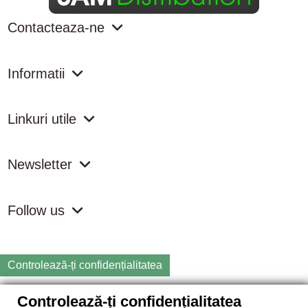
Contacteaza-ne
Informatii
Linkuri utile
Newsletter
Follow us
Controlează-ți confidențialitatea
Controlează-ți confidențialitatea
Copyright
2026 samdistribution.ro - Magazin online cu Produse