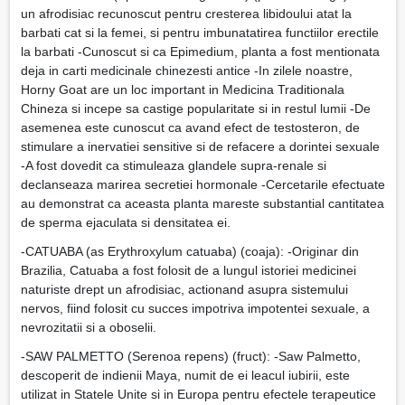
un afrodisiac recunoscut pentru cresterea libidoului atat la
barbati cat si la femei, si pentru imbunatatirea functiilor erectile
la barbati -Cunoscut si ca Epimedium, planta a fost mentionata
deja in carti medicinale chinezesti antice -In zilele noastre,
Horny Goat are un loc important in Medicina Traditionala
Chineza si incepe sa castige popularitate si in restul lumii -De
asemenea este cunoscut ca avand efect de testosteron, de
stimulare a inervatiei sensitive si de refacere a dorintei sexuale
-A fost dovedit ca stimuleaza glandele supra-renale si
declanseaza marirea secretiei hormonale -Cercetarile efectuate
au demonstrat ca aceasta planta mareste substantial cantitatea
de sperma ejaculata si densitatea ei.
-CATUABA (as Erythroxylum catuaba) (coaja): -Originar din
Brazilia, Catuaba a fost folosit de a lungul istoriei medicinei
naturiste drept un afrodisiac, actionand asupra sistemului
nervos, fiind folosit cu succes impotriva impotentei sexuale, a
nevrozitatii si a oboselii.
-SAW PALMETTO (Serenoa repens) (fruct): -Saw Palmetto,
descoperit de indienii Maya, numit de ei leacul iubirii, este
utilizat in Statele Unite si in Europa pentru efectele terapeutice