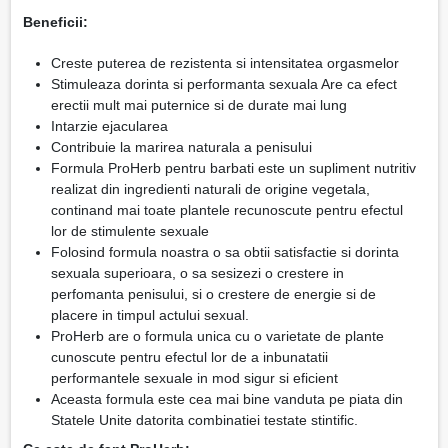
Beneficii:
Creste puterea de rezistenta si intensitatea orgasmelor
Stimuleaza dorinta si performanta sexuala Are ca efect
erectii mult mai puternice si de durate mai lung
Intarzie ejacularea
Contribuie la marirea naturala a penisului
Formula ProHerb pentru barbati este un supliment nutritiv
realizat din ingredienti naturali de origine vegetala,
continand mai toate plantele recunoscute pentru efectul
lor de stimulente sexuale
Folosind formula noastra o sa obtii satisfactie si dorinta
sexuala superioara, o sa sesizezi o crestere in
perfomanta penisului, si o crestere de energie si de
placere in timpul actului sexual.
ProHerb are o formula unica cu o varietate de plante
cunoscute pentru efectul lor de a inbunatatii
performantele sexuale in mod sigur si eficient
Aceasta formula este cea mai bine vanduta pe piata din
Statele Unite datorita combinatiei testate stintific.