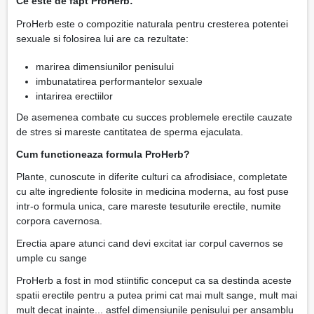
Ce este de fapt ProHerb:
ProHerb este o compozitie naturala pentru cresterea potentei
sexuale si folosirea lui are ca rezultate:
marirea dimensiunilor penisului
imbunatatirea performantelor sexuale
intarirea erectiilor
De asemenea combate cu succes problemele erectile cauzate
de stres si mareste cantitatea de sperma ejaculata.
Cum functioneaza formula ProHerb?
Plante, cunoscute in diferite culturi ca afrodisiace, completate
cu alte ingrediente folosite in medicina moderna, au fost puse
intr-o formula unica, care mareste tesuturile erectile, numite
corpora cavernosa.
Erectia apare atunci cand devi excitat iar corpul cavernos se
umple cu sange
ProHerb a fost in mod stiintific conceput ca sa destinda aceste
spatii erectile pentru a putea primi cat mai mult sange, mult mai
mult decat inainte... astfel dimensiunile penisului per ansamblu