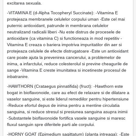
excitarea sexuala.
-VITAMINA E (d-Alpha Tocopheryl Succinate): -Vitamina E
protejeaza membranele celulelor corpului uman -Este cel mai
puternic antioxidant, patrunde in membrana celulelor
neutralizand radicalii liberi -Nu este distrus de procesele de
antioxidare (ca vitamina C) si functioneaza in mod repetitiv -
Vitamina E creaza o bariera impotriva impuritatilor din aer si
protejeaza celulele de efecte distrugatoare -Este un antioxidant
care poate ajuta la prevenirea cancerului, a problemelor de
inima, a infarctului, reduce colesterolul si previne cheagurile de
sange -Vitamina E creste imunitatea si incetineste procesul de
inbatranire.
-HAWTHORN (Crataegus pinnatifida) (fruct): -Hawthorn este
bogat in bioflavonoide, care au efect de relaxare si de dilatare a
vaselor sanguine, si este liderul remediilor pentru hipertensiune
-Reduce efortul depus de inima pentru a mentine circulatia
sanguina, si reduce stresul si presiunea sanguina asupra inimii
-Substantele bioflavonoide fortifica vasele sanguine si maresc
fluxul sanguin spre diferitele parti ale corpului.
-HORNY GOAT (Epimedium sagittatum) (planta intreaga): -Este