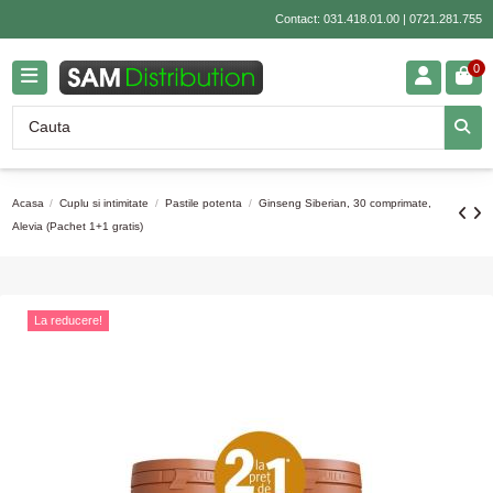
Contact:
031.418.01.00
|
0721.281.755
0
Acasa
Cuplu si intimitate
Pastile potenta
Ginseng Siberian, 30 comprimate,
Alevia (Pachet 1+1 gratis)
La reducere!