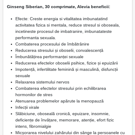
Ginseng Siberian, 30 comprimate, Alevia beneficii:
Efecte: Creste energia si vitalitatea imbunatatind
activitatea fizica si mentala, reduce stresul si oboseala,
incetineste procesul de imbatranire, imbunatateste
performanta sexuala.
Combaterea procesului de îmbătrânire
Reducerea stresului și oboselii, convalescență
Îmbunătățirea performanței sexuale
Reducerea efectelor oboselii psihice, fizice și epuizării
Impotență, infertilitate feminină și masculină, disfuncții
sexuale
Relaxarea sistemului nervos
Combaterea efectelor stresului prin echilibrarea
hormonilor de stres
Atenuarea problemelor apărute la menopauză
Infecții virale
Slăbiciune, oboseală cronică, epuizare, insomnie,
deficiențe de învățare, memorare, atenție, efort fizic
intens, fibromialgie
Micșorarea nivelului zahărului din sânge la persoanele cu