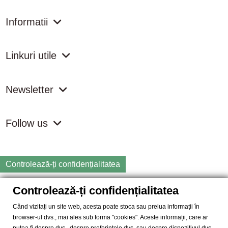
Informatii
Linkuri utile
Newsletter
Follow us
Controlează-ți confidențialitatea
Controlează-ți confidențialitatea
Copyright
2026 samdistribution.ro - Magazin online cu Produse
Naturiste & BIO
Când vizitați un site web, acesta poate stoca sau prelua informații în
browser-ul dvs., mai ales sub forma "cookies". Aceste informații, care ar
SAM DISTRIBUTION S.R.L.
- Cod fiscal: RO14935035, Registrul