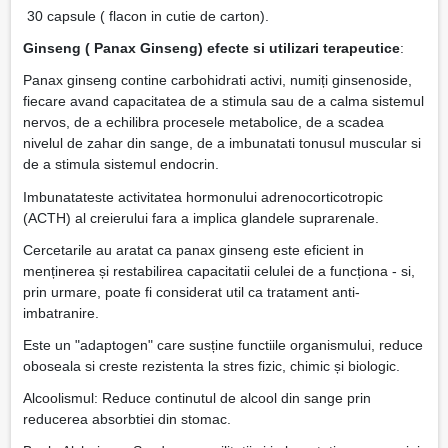
30 capsule ( flacon in cutie de carton).
Ginseng ( Panax Ginseng) efecte si utilizari terapeutice
:
Panax ginseng contine carbohidrati activi, numiți ginsenoside,
fiecare avand capacitatea de a stimula sau de a calma sistemul
nervos, de a echilibra procesele metabolice, de a scadea
nivelul de zahar din sange, de a imbunatati tonusul muscular si
de a stimula sistemul endocrin.
Imbunatateste activitatea hormonului adrenocorticotropic
(ACTH) al creierului fara a implica glandele suprarenale.
Cercetarile au aratat ca panax ginseng este eficient in
menținerea și restabilirea capacitatii celulei de a funcționa - si,
prin urmare, poate fi considerat util ca tratament anti-
imbatranire.
Este un "adaptogen" care susține functiile organismului, reduce
oboseala si creste rezistenta la stres fizic, chimic și biologic.
Alcoolismul: Reduce continutul de alcool din sange prin
reducerea absorbtiei din stomac.