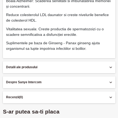
Boala Alzheimer: Scaderea senilitatii si imbunatatirea memoriei
și concentrarii.
Reduce colesterolul LDL daunator si creste nivelurile benefice
de colesterol HDL.
Vitalitatea sexuala: Creste productia de spermatozoizi cu o
scadere semnificativa a disfuncției erectile.
Suplimentele pe baza de Ginseng - Panax ginseng ajuta
organismul sa lupte impotriva infectiilor si bolilor.
Detalii ale produsului
Despre Sanye Intercom
Recenzii
(0)
S-ar putea sa-ti placa