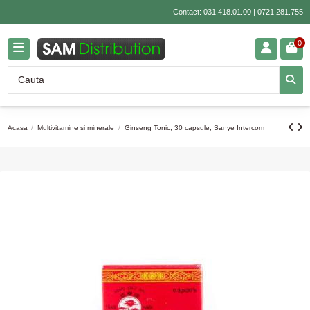
Contact:
031.418.01.00
|
0721.281.755
0
Acasa
Multivitamine si minerale
Ginseng Tonic, 30 capsule, Sanye Intercom