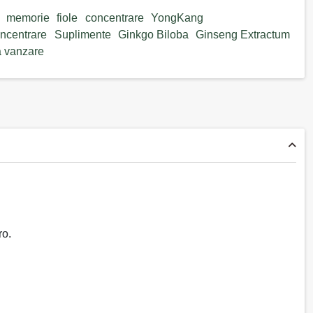
memorie
fiole
concentrare
YongKang
ncentrare
Suplimente
Ginkgo Biloba
Ginseng Extractum
a vanzare
g
ro.