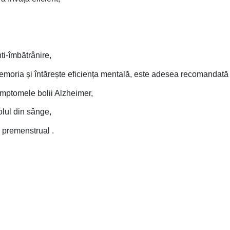
ti-îmbătrânire,
emoria și întărește eficiența mentală, este adesea recomandată
imptomele bolii Alzheimer,
olul din sânge,
 premenstrual .