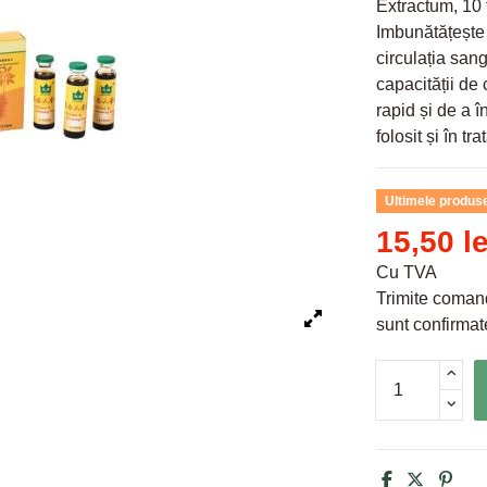
Extractum, 10 
Imbunătățește 
circulația sang
capacității de
rapid și de a 
folosit și în t
Ultimele produse
15,50 le
Cu TVA
Trimite comand
sunt confirmate