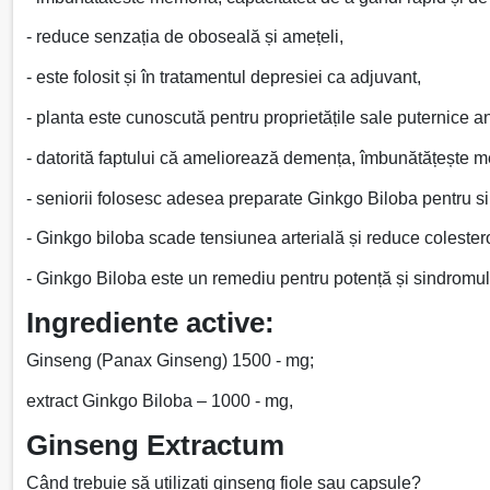
- reduce senzația de oboseală și amețeli,
- este folosit și în tratamentul depresiei ca adjuvant,
- planta este cunoscută pentru proprietățile sale puternice an
- datorită faptului că ameliorează demența, îmbunătățește m
- seniorii folosesc adesea preparate Ginkgo Biloba pentru s
- Ginkgo biloba scade tensiunea arterială și reduce colester
- Ginkgo Biloba este un remediu pentru potență și sindromul
Ingrediente active:
Ginseng (Panax Ginseng) 1500 - mg;
extract Ginkgo Biloba – 1000 - mg,
Ginseng Extractum
Când trebuie să utilizați ginseng fiole sau capsule?