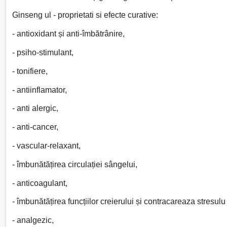
Ginseng ul - proprietati si efecte curative:
- antioxidant și anti-îmbătrânire,
- psiho-stimulant,
- tonifiere,
- antiinflamator,
- anti alergic,
- anti-cancer,
- vascular-relaxant,
- îmbunătățirea circulației sângelui,
- anticoagulant,
- îmbunătățirea funcțiilor creierului și contracareaza stresulu
- analgezic,