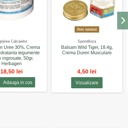
Stoc epuizat
grijirea Calcaielor
Spondiloza
en Uree 30%, Crema
Balsam Wild Tiger, 18.4g,
idratanta tegumente
Crema Dureri Musculare
e ingrosate, 50gr,
Herbagen
18,50 lei
4,50 lei
Adauga in cos
Vizualizare