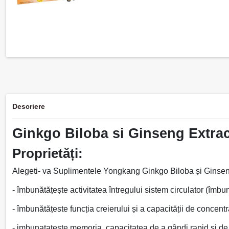
Descriere
Ginkgo Biloba si Ginseng Extrac
Proprietăți:
Alegeti- va Suplimentele Yongkang Ginkgo Biloba și Ginseng 
- îmbunătățește activitatea întregului sistem circulator (îmbu
- îmbunătățeste funcția creierului și a capacității de concentr
- imbunatateste memoria, capacitatea de a gândi rapid și de a