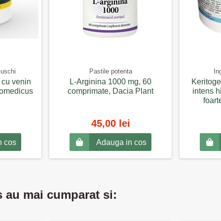
Muschi
Pastile potenta
In
 cu venin
L-Arginina 1000 mg, 60
Keritog
Biomedicus
comprimate, Dacia Plant
intens h
foart
45,00 lei
n cos
Adauga in cos
s au mai cumparat si: