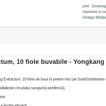
pret
Ginseng
memorie si co
Ginkgo Bilob
tum, 10 fiole buvabile - Yongkan
Extractum, 10 fiole de baut la preturi mici pe SamDistribution 
nătățește circulația sanguină periferică),
are,
 învăța eficient,