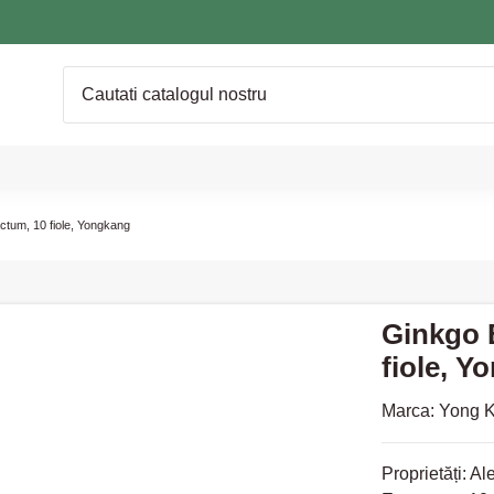
ctum, 10 fiole, Yongkang
Ginkgo 
fiole, Y
Marca:
Yong 
Proprietăți: A