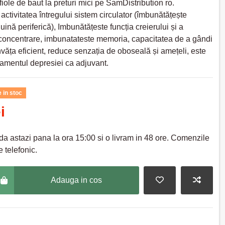
fiole de baut la preturi mici pe SamDistribution ro.
activitatea întregului sistem circulator (îmbunătățește
uină periferică), Imbunătățeste funcția creierului și a
 concentrare, imbunatateste memoria, capacitatea de a gândi
învăța eficient, reduce senzația de oboseală și amețeli, este
ratamentul depresiei ca adjuvant.
 in stoc
i
a astazi pana la ora 15:00 si o livram in 48 ore. Comenzile
 telefonic.
Adauga in cos