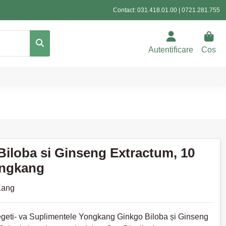
Contact:
031.418.01.00
|
0721.281.755
Autentificare
Cos
Biloba si Ginseng Extractum, 10
ongkang
Kang
legeti- va Suplimentele Yongkang Ginkgo Biloba și Ginseng