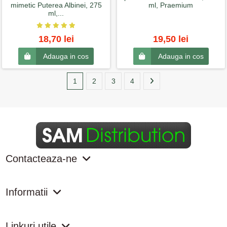
mimetic Puterea Albinei, 275
ml, Praemium
ml,...
18,70 lei
19,50 lei
Adauga in cos
Adauga in cos
1
2
3
4
Contacteaza-ne
Informatii
Linkuri utile