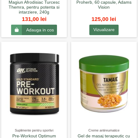
Magiun Afrodisiac Turcesc
Proherb, 60 capsule, Adams
Themra, pentru potenta si
Vision
intarziere, 240g
125,00 lei
131,00 lei
Vizualizare
Adauga in cos
Suplimente pentru sportivi
Creme antireumatice
Pre-Workout Optimum
Gel de masaj terapeutic cu