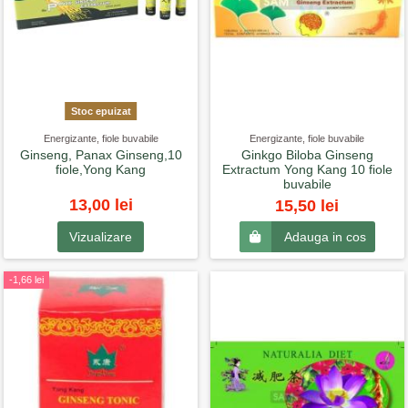
Stoc epuizat
Energizante, fiole buvabile
Energizante, fiole buvabile
Ginseng, Panax Ginseng,10
Ginkgo Biloba Ginseng
fiole,Yong Kang
Extractum Yong Kang 10 fiole
buvabile
13,00 lei
15,50 lei
Vizualizare
Adauga in cos
-1,66 lei