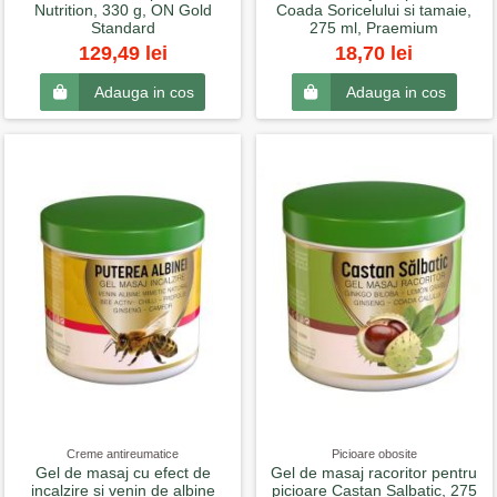
Nutrition, 330 g, ON Gold
Coada Soricelului si tamaie,
Standard
275 ml, Praemium
129,49 lei
18,70 lei
Adauga in cos
Adauga in cos
Creme antireumatice
Picioare obosite
Gel de masaj cu efect de
Gel de masaj racoritor pentru
incalzire si venin de albine
picioare Castan Salbatic, 275