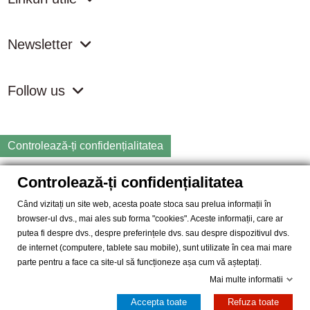
Newsletter
Follow us
Controlează-ți confidențialitatea
Controlează-ți confidențialitatea
Copyright
2026 samdistribution.ro - Magazin online cu Produse
Naturiste & BIO
Când vizitați un site web, acesta poate stoca sau prelua informații în
browser-ul dvs., mai ales sub forma "cookies". Aceste informații, care ar
SAM DISTRIBUTION S.R.L.
- Cod fiscal: RO14935035, Registrul
putea fi despre dvs., despre preferințele dvs. sau despre dispozitivul dvs.
Comertului: J40/10004/2002, Adresa: Str. Dimieni, nr. 7, Bucuresti,
de internet (computere, tablete sau mobile), sunt utilizate în cea mai mare
sector 5.
parte pentru a face ca site-ul să funcționeze așa cum vă așteptați.
Mai multe informatii
Accepta toate
Refuza toate