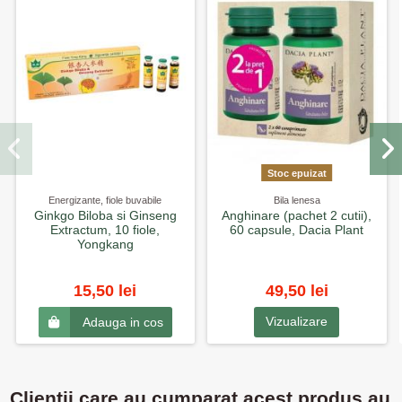
Stoc epuizat
Energizante, fiole buvabile
Bila lenesa
Ginkgo Biloba si Ginseng
Anghinare (pachet 2 cutii),
Extractum, 10 fiole,
60 capsule, Dacia Plant
Yongkang
15,50 lei
49,50 lei
Vizualizare
Adauga in cos
Clientii care au cumparat acest produs au