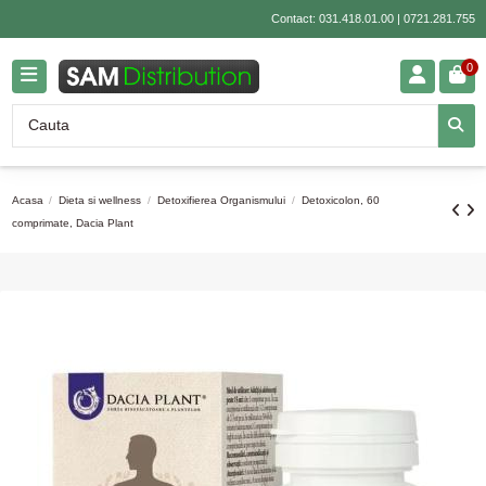
Contact:
031.418.01.00
|
0721.281.755
0
Acasa
Dieta si wellness
Detoxifierea Organismului
Detoxicolon, 60
comprimate, Dacia Plant