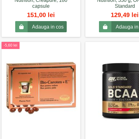
Nutrition, Creapure, 180
Nutrition, 330 g, 
capsule
Standard
151,00 lei
129,49 lei
Adauga in cos
Adauga in
-5,60 lei