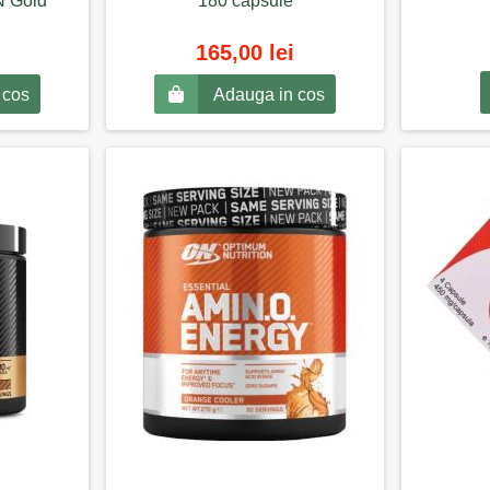
ON Gold
180 capsule
165,00 lei
 cos
Adauga in cos