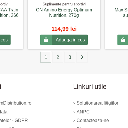
ortivi
Suplimente pentru sportivi
AA Train
ON Amino Energy Optimum
Max Se
tion, 266
Nutrition, 270g
su
114,99 lei
 cos
Adauga in cos
1
2
3
i
Linkuri utile
Distribution.ro
Solutionarea litigiilor
lata
ANPC
datelor - GDPR
Contacteaza-ne