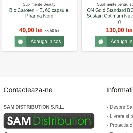
Suplimente Beauty
Suplimente pentru sp
Bio Caroten + E, 60 capsule,
ON Gold Standard BC
Pharma Nord
Sustain Optimum Nutri
g
49,90 lei
130,00 lei
55,50 lei
Adauga in cos
Adauga in
Contacteaza-ne
Informati
SAM DISTRIBUTION S.R.L.
Despre Sam
Livrare si p
Protectia 