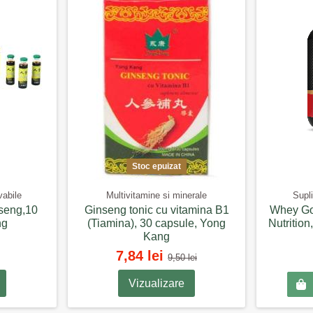
Stoc epuizat
vabile
Multivitamine si minerale
Supli
seng,10
Ginseng tonic cu vitamina B1
Whey Go
ng
(Tiamina), 30 capsule, Yong
Nutrition
Kang
7,84 lei
9,50 lei
Vizualizare