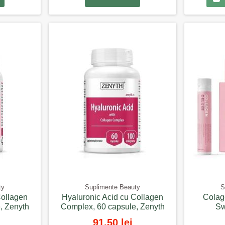
ty
Suplimente Beauty
S
Collagen
Hyaluronic Acid cu Collagen
Colage
, Zenyth
Complex, 60 capsule, Zenyth
Sw
91,50 lei