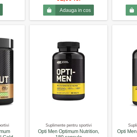
Adauga in cos
ortivi
Suplimente pentru sportivi
Supli
imum
Opti Men Optimum Nutrition,
Opti Men