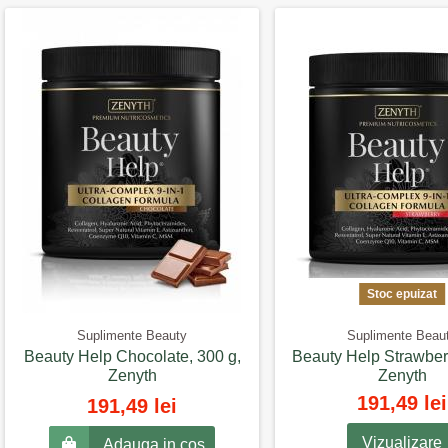
Stoc epuizat
Suplimente Beauty
Suplimente Beau
Beauty Help Chocolate, 300 g,
Beauty Help Strawberr
Zenyth
Zenyth
191,49 lei
191,49 lei
Vizualizare
Adauga in cos