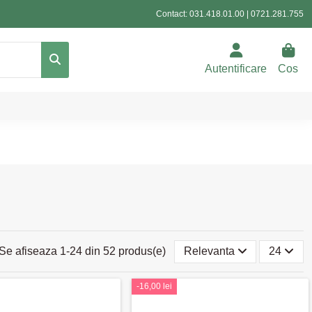
Contact:
031.418.01.00
|
0721.281.755
Autentificare
Cos
Se afiseaza 1-24 din 52 produs(e)
Relevanta
24
-16,00 lei