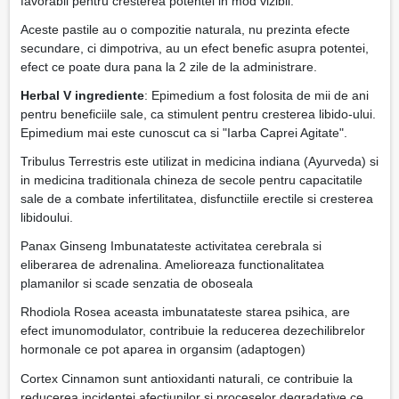
favorabil pentru cresterea potentei in mod vizibil.
Aceste pastile au o compozitie naturala, nu prezinta efecte
secundare, ci dimpotriva, au un efect benefic asupra potentei,
efect ce poate dura pana la 2 zile de la administrare.
Herbal V ingrediente
: Epimedium a fost folosita de mii de ani
pentru beneficiile sale, ca stimulent pentru cresterea libido-ului.
Epimedium mai este cunoscut ca si "Iarba Caprei Agitate".
Tribulus Terrestris este utilizat in medicina indiana (Ayurveda) si
in medicina traditionala chineza de secole pentru capacitatile
sale de a combate infertilitatea, disfunctiile erectile si cresterea
libidoului.
Panax Ginseng Imbunatateste activitatea cerebrala si
eliberarea de adrenalina. Amelioreaza functionalitatea
plamanilor si scade senzatia de oboseala
Rhodiola Rosea aceasta imbunatateste starea psihica, are
efect imunomodulator, contribuie la reducerea dezechilibrelor
hormonale ce pot aparea in organsim (adaptogen)
Cortex Cinnamon sunt antioxidanti naturali, ce contribuie la
reducerea incidentei afectiunilor si proceselor degradative ce