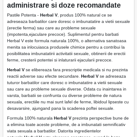
administrare si doze recomandate
Pastile Potenta -
Herbal V
, produs 100% natural ce se
adreseaza barbatilor care doresc o imbunatatire a vietii sexuale
(erectie ferma) sau care au probleme sexuale
(impotenta,ejaculare precoce). Suplimentul pentru barbati
Herbal V este formula naturala 100%, o alternativa sanatoasa
menita sa inlocuiasca produsele chimice pentru a contribui la
posibilitatea imbunatatirii activitatii sexuale, obtinerii de erectii
ferme, cresterii potentei si inlaturarii ejacularii precoce.
Herbal V
se elibereaza fara prescriptie medicala si nu prezinta
reactii adverse sau efecte secundare.
Herbal V
se adreseaza
tuturor barbatilor care doresc o imbunatatire a vietii sexuale
sau care au probleme sexuale diverse. Odata cu inaintarea in
varsta, barbatii se confrunta cu diverse probleme de natura
sexuala, erectiile nu mai sunt lafel de ferme, libidoul lipseste cu
desavarsire, ajungand pana la scaderea poftei sexuale.
Formula 100% naturala
Herbal V
prezinta perspective bune de
a elimina toate aceste probleme, de a imbunatati semnificativ
viata sexuala a barbatilor. Datorita ingredientelor