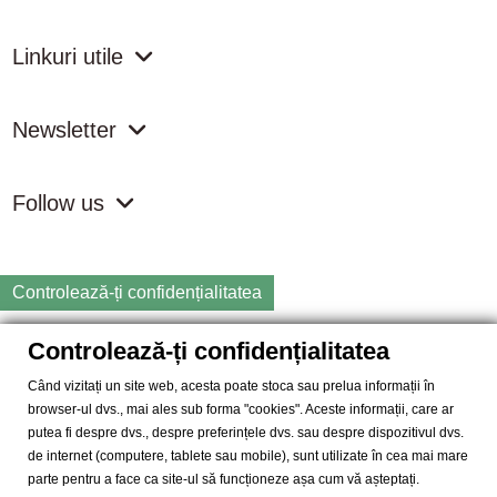
Linkuri utile
Newsletter
Follow us
Controlează-ți confidențialitatea
Controlează-ți confidențialitatea
Copyright
2026 samdistribution.ro - Magazin online cu Produse
Naturiste & BIO
Când vizitați un site web, acesta poate stoca sau prelua informații în
browser-ul dvs., mai ales sub forma "cookies". Aceste informații, care ar
SAM DISTRIBUTION S.R.L.
- Cod fiscal: RO14935035, Registrul
putea fi despre dvs., despre preferințele dvs. sau despre dispozitivul dvs.
Comertului: J40/10004/2002, Adresa: Str. Dimieni, nr. 7, Bucuresti,
de internet (computere, tablete sau mobile), sunt utilizate în cea mai mare
sector 5.
parte pentru a face ca site-ul să funcționeze așa cum vă așteptați.