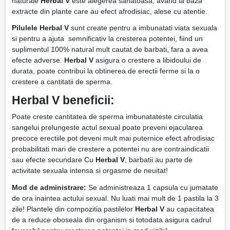
naturale
Herbal V
este alegerea sanatoasa, avand la baza
extracte din plante care au efect afrodisiac, alese cu atentie.
Pilulele Herbal V
sunt create pentru a imbunatati viata sexuala
si pentru a ajuta semnificativ la cresterea potentei, fiind un
suplimentul 100% natural mult cautat de barbati, fara a avea
efecte adverse.
Herbal V
asigura o crestere a libidoului de
durata, poate contribui la obtinerea de erectii ferme si la o
crestere a cantitatii de sperma.
Herbal V beneficii:
Poate creste cantitatea de sperma imbunatateste circulatia
sangelui prelungeste actul sexual poate preveni ejacularea
precoce erectiile pot deveni mult mai puternice efect afrodisiac
probabilitati mari de crestere a potentei nu are contraindicatii
sau efecte secundare Cu
Herbal V
, barbatii au parte de
activitate sexuala intensa si orgasme de neuitat!
Mod de administrare:
Se administreaza 1 capsula cu jumatate
de ora inaintea actului sexual. Nu luati mai mult de 1 pastila la 3
zile! Plantele din compozitia pastilelor
Herbal V
au capacitatea
de a reduce oboseala din organism si totodata asigura cadrul