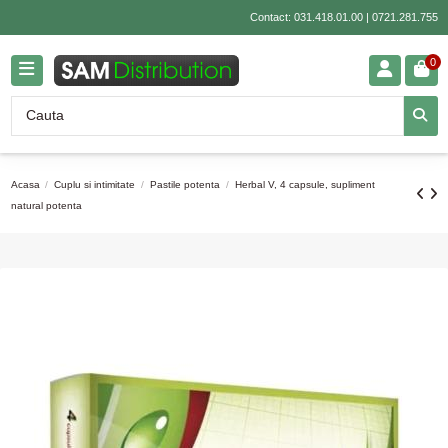
Contact:
031.418.01.00
|
0721.281.755
0
Acasa
Cuplu si intimitate
Pastile potenta
Herbal V, 4 capsule, supliment
natural potenta