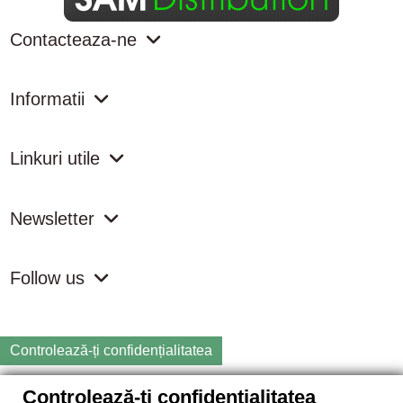
Contacteaza-ne
Informatii
Linkuri utile
Newsletter
Follow us
Controlează-ți confidențialitatea
Controlează-ți confidențialitatea
Copyright
2026 samdistribution.ro - Magazin online cu Produse