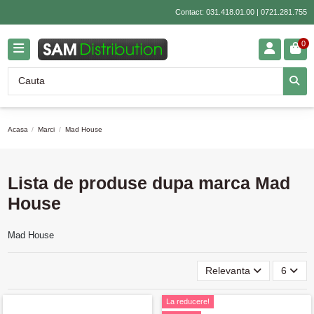
Contact:
031.418.01.00
|
0721.281.755
0
Acasa
Marci
Mad House
Lista de produse dupa marca Mad
House
Mad House
Relevanta
6
La reducere!