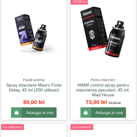
-20,00 lei
Pastile potenta
Pentru intarziere
Spray intarziere Maxro Forte
HIMM control spray pentru
Delay, 45 ml (200 utilizari)
intarzierea ejacularii, 45 ml,
Mad House
80,00 lei
73,00 lei
93,00 lei
Adauga in cos
Adauga in cos
La reducere!
La reducere!