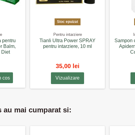
Stoc epuizat
re
Pentru intarziere
I
a pentru
Tianli Ultra Power SPRAY
Sampon co
ger Balm,
pentru intarziere, 10 ml
Apiderm
 Diet
Co
35,00 lei
n cos
Vizualizare
s au mai cumparat si: