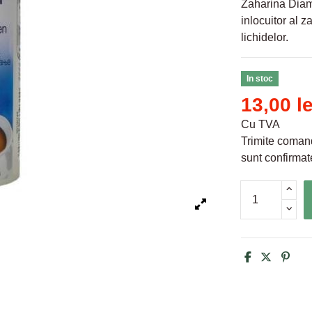
Zaharina Diama
inlocuitor al z
lichidelor.
In stoc
13,00 le
Cu TVA
Trimite comand
sunt confirmate