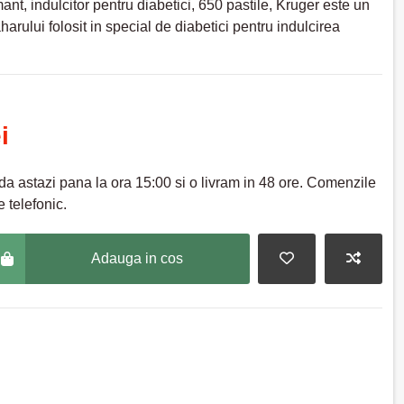
nt, indulcitor pentru diabetici, 650 pastile, Kruger este un
aharului folosit in special de diabetici pentru indulcirea
i
a astazi pana la ora 15:00 si o livram in 48 ore. Comenzile
 telefonic.
Adauga in cos