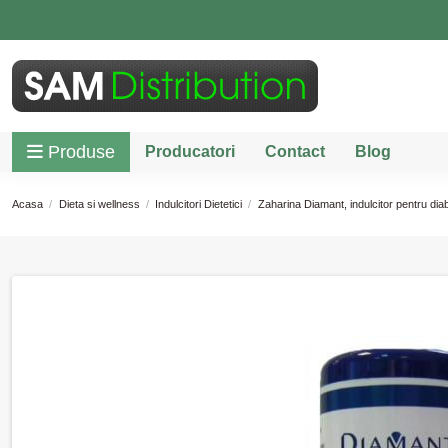
Produse
Producatori
Contact
Blog
Acasa
Dieta si wellness
Indulcitori Dietetici
Zaharina Diamant, indulcitor pentru diab