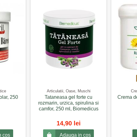
tice
Articulatii, Oase, Muschi
Cre
olar, 250
Tataneasa gel forte cu
Crema de
rozmarin, urzica, spirulina si
camfor, 250 ml, Biomedicus
14,90 lei
n cos
Adauga in cos