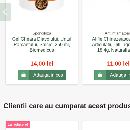
Spondiloza
Antiinflamatoa
Gel Gheara Diavolului, Untul
Alifie Chinezeasc
Pamantului, Salcie, 250 ml,
Articulatii, Hill Ti
Biomedicus
18.4g, Naturalia
14,00 lei
11,00 lei
Adauga in cos
Adauga i
Clientii care au cumparat acest produ
La reducere!