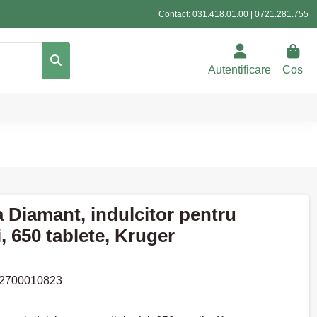
Contact:
031.418.01.00
|
0721.281.755
Autentificare
Cos
 Diamant, indulcitor pentru
i, 650 tablete, Kruger
2700010823