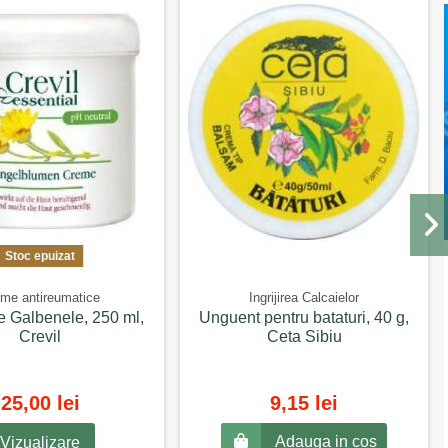
Stoc epuizat
me antireumatice
Ingrijirea Calcaielor
 Galbenele, 250 ml,
Unguent pentru bataturi, 40 g,
Crevil
Ceta Sibiu
25,00 lei
9,15 lei
Adauga in cos
Vizualizare