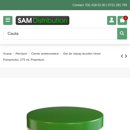
Contact:
031.418.01.00
|
0721.281.755
0
Acasa
Afectiuni
Creme antireumatice
Gel de masaj racoritor Untul
Pamantului, 275 ml, Praemium