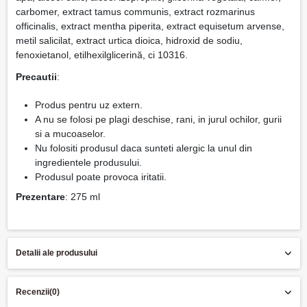
carbomer, extract tamus communis, extract rozmarinus
officinalis, extract mentha piperita, extract equisetum arvense,
metil salicilat, extract urtica dioica, hidroxid de sodiu,
fenoxietanol, etilhexilglicerină, ci 10316.
Precautii
:
Produs pentru uz extern.
A nu se folosi pe plagi deschise, rani, in jurul ochilor, gurii
si a mucoaselor.
Nu folositi produsul daca sunteti alergic la unul din
ingredientele produsului.
Produsul poate provoca iritatii.
Prezentare
: 275 ml
Detalii ale produsului
Recenzii
(0)