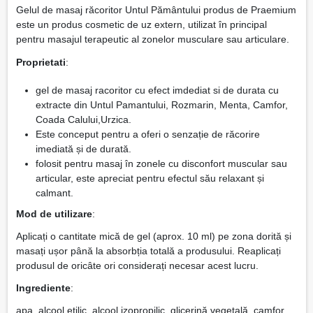
Gelul de masaj răcoritor Untul Pământului produs de Praemium
este un produs cosmetic de uz extern, utilizat în principal
pentru masajul terapeutic al zonelor musculare sau articulare.
Proprietati
:
gel de masaj racoritor cu efect imdediat si de durata cu
extracte din Untul Pamantului, Rozmarin, Menta, Camfor,
Coada Calului,Urzica.
Este conceput pentru a oferi o senzație de răcorire
imediată și de durată.
folosit pentru masaj în zonele cu disconfort muscular sau
articular, este apreciat pentru efectul său relaxant și
calmant.
Mod de utilizare
:
Aplicați o cantitate mică de gel (aprox. 10 ml) pe zona dorită și
masați ușor până la absorbția totală a produsului. Reaplicați
produsul de oricâte ori considerați necesar acest lucru.
Ingrediente
:
apa, alcool etilic, alcool izopropilic, glicerină vegetală, camfor,