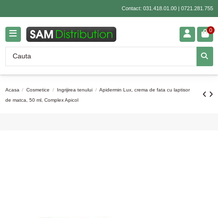
Contact:
031.418.01.00
|
0721.281.755
0
Acasa
Cosmetice
Ingrijirea tenului
Apidermin Lux, crema de fata cu laptisor
de matca, 50 ml, Complex Apicol