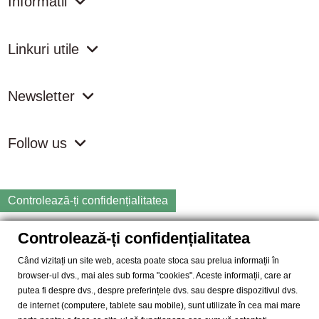
Informatii
Linkuri utile
Newsletter
Follow us
Controlează-ți confidențialitatea
Controlează-ți confidențialitatea
Copyright
2026 samdistribution.ro - Magazin online cu Produse
Naturiste & BIO
Când vizitați un site web, acesta poate stoca sau prelua informații în
browser-ul dvs., mai ales sub forma "cookies". Aceste informații, care ar
SAM DISTRIBUTION S.R.L.
- Cod fiscal: RO14935035, Registrul
putea fi despre dvs., despre preferințele dvs. sau despre dispozitivul dvs.
Comertului: J40/10004/2002, Adresa: Str. Dimieni, nr. 7, Bucuresti,
de internet (computere, tablete sau mobile), sunt utilizate în cea mai mare
sector 5.