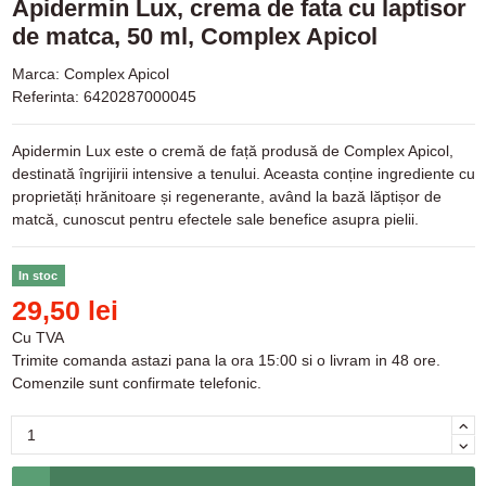
Apidermin Lux, crema de fata cu laptisor
de matca, 50 ml, Complex Apicol
Marca:
Complex Apicol
Referinta:
6420287000045
Apidermin Lux este o cremă de față produsă de Complex Apicol,
destinată îngrijirii intensive a tenului. Aceasta conține ingrediente cu
proprietăți hrănitoare și regenerante, având la bază lăptișor de
matcă, cunoscut pentru efectele sale benefice asupra pielii.
In stoc
29,50 lei
Cu TVA
Trimite comanda astazi pana la ora 15:00 si o livram in 48 ore.
Comenzile sunt confirmate telefonic.