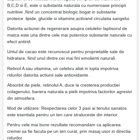
B,C,D si E, este o substanta naturala cu numeroase principii
nutritive ,fiind un concentrat biologic bogat in substante
proteice: lipide, glucide si vitamine,activand circulatia sangelui.
Datorita actiunei de regenerare asupra celulelor laptisorul de
matca este una dintre cele mai puternice substante naturale cu
efect antirid.
Untul de cacao este recunoscut pentru proprietatile sale de
hidratare, fiind unul dintre cei mai fini emolienti naturali.
Retinol A sau vitamina, un celebru aliat in lupta impotriva
ridurilor datorita actiunii sale antioxidante .
Absorbit de piele, retinolul A, duce la cresterea productiei
colagenului, bariera naturala a pielii impotriva factorilor agresivi
din atmosfera.
Mod de utilizare: Respectarea celor 3 pasi ai tenului sanatos
este esentiala pentru un ten care straluceste din interior.
Pentru cele mai bune rezultate recomandam ca aplicarea
cremei sa fie facuta pe un ten curat, prin masaj usor in directia
ridurilor.