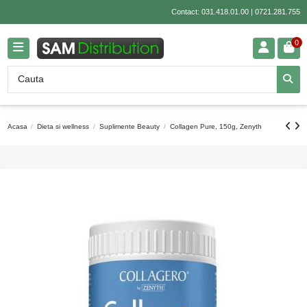
Contact:
031.418.01.00
|
0721.281.755
0
Acasa
Dieta si wellness
Suplimente Beauty
Collagen Pure, 150g, Zenyth