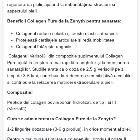
regenerarea pielii, ajutând la îmbunătățirea structurii și
aspectului pielii.
Beneficii Collagen Pure de la Zenyth pentru sanatate:
Colagenul reduce celulita și crește elasticitatea pielii
Protejează cartilajele articulare și redă mobilitatea
Colagenul întărește unghiile
Colagenul Verisol® din compozitie suplimentului Collagen
Pure ajută la creșterea mai rapidă a unghiilor și la menținerea
sănătății lor. Studiile arata ca o doză de 2,5 g Verisol® pe zi,
timp de 3-6 luni, contribuie la reducerea semnificativă a celulitei
si contribuie la refacerea matricei extracelulare a pielii.
Compozitie:
Peptide din colagen bovin/porcin hidrolizat, de tip I și III
(Verisol®).
Cum se administreaza Collagen Pure de la Zenyth?
1-2 lingurițe dozatoare (3-6 g produs), în orice moment al zilei.
Pentru o mai bună asimilare a colagenului, produsul poate fi