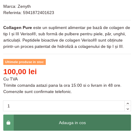
Marca:
Zenyth
Referinta:
5941872401623
Collagen Pure
este un supliment alimentar pe bază de colagen de
tip I și III Verisol®, sub formă de pulbere pentru piele, păr, unghii,
articulații. Peptidele bioactive de colagen Verisol® sunt obținute
printr-un proces patentat de hidroliză a colagenului de tip I și III.
Ultimele produse in stoc
100,00 lei
Cu TVA
Trimite comanda astazi pana la ora 15:00 si o livram in 48 ore.
Comenzile sunt confirmate telefonic.
Adauga in cos