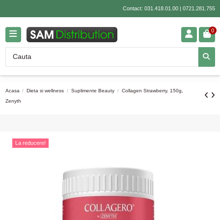
Contact:
031.418.01.00
|
0721.281.755
0
Acasa
Dieta si wellness
Suplimente Beauty
Collagen Strawberry, 150g,
Zenyth
La reducere!