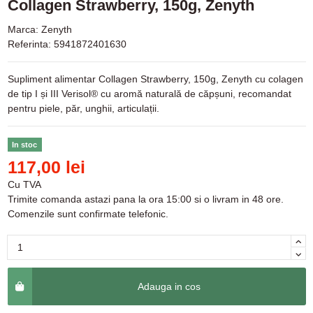
Collagen Strawberry, 150g, Zenyth
Marca:
Zenyth
Referinta:
5941872401630
Supliment alimentar Collagen Strawberry, 150g, Zenyth cu colagen
de tip I și III Verisol® cu aromă naturală de căpșuni, recomandat
pentru piele, păr, unghii, articulații.
In stoc
117,00 lei
Cu TVA
Trimite comanda astazi pana la ora 15:00 si o livram in 48 ore.
Comenzile sunt confirmate telefonic.
Adauga in cos