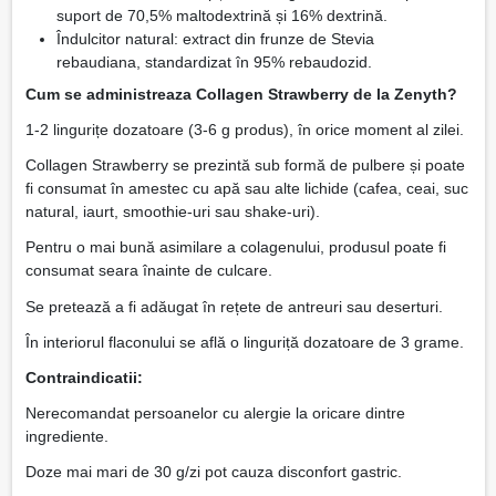
suport de 70,5% maltodextrină și 16% dextrină.
Îndulcitor natural: extract din frunze de Stevia
rebaudiana, standardizat în 95% rebaudozid.
Cum se administreaza Collagen Strawberry de la Zenyth?
1-2 lingurițe dozatoare (3-6 g produs), în orice moment al zilei.
Collagen Strawberry se prezintă sub formă de pulbere și poate
fi consumat în amestec cu apă sau alte lichide (cafea, ceai, suc
natural, iaurt, smoothie-uri sau shake-uri).
Pentru o mai bună asimilare a colagenului, produsul poate fi
consumat seara înainte de culcare.
Se pretează a fi adăugat în rețete de antreuri sau deserturi.
În interiorul flaconului se află o linguriță dozatoare de 3 grame.
Contraindicatii:
Nerecomandat persoanelor cu alergie la oricare dintre
ingrediente.
Doze mai mari de 30 g/zi pot cauza disconfort gastric.