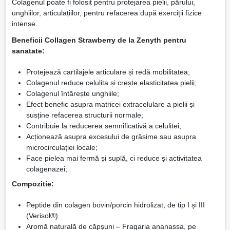
Colagenul poate fi folosit pentru protejarea pielii, părului,
unghiilor, articulațiilor, pentru refacerea după exerciții fizice
intense.
Beneficii Collagen Strawberry de la Zenyth pentru
sanatate:
Protejează cartilajele articulare și redă mobilitatea;
Colagenul reduce celulita și crește elasticitatea pielii;
Colagenul întărește unghiile;
Efect benefic asupra matricei extracelulare a pielii și
susține refacerea structurii normale;
Contribuie la reducerea semnificativă a celulitei;
Acționează asupra excesului de grăsime sau asupra
microcirculației locale;
Face pielea mai fermă și suplă, ci reduce și activitatea
colagenazei;
Compozitie:
Peptide din colagen bovin/porcin hidrolizat, de tip I și III
(Verisol®).
Aromă naturală de căpșuni – Fragaria ananassa, pe