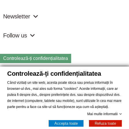
Newsletter
Follow us
Controlează-ți confidențialitatea
Controlează-ți confidențialitatea
Copyright
2026 samdistribution.ro - Magazin online cu Produse
Naturiste & BIO
Când vizitați un site web, acesta poate stoca sau prelua informații în
browser-ul dvs., mai ales sub forma "cookies". Aceste informații, care ar
SAM DISTRIBUTION S.R.L.
- Cod fiscal: RO14935035, Registrul
putea fi despre dvs., despre preferințele dvs. sau despre dispozitivul dvs.
Comertului: J40/10004/2002, Adresa: Str. Dimieni, nr. 7, Bucuresti,
de internet (computere, tablete sau mobile), sunt utilizate în cea mai mare
sector 5.
parte pentru a face ca site-ul să funcționeze așa cum vă așteptați.
Mai multe informatii
Accepta toate
Refuza toate