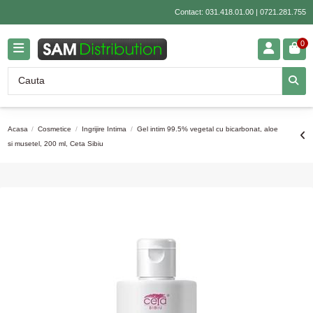
Contact:
031.418.01.00
|
0721.281.755
0
Acasa
Cosmetice
Ingrijire Intima
Gel intim 99.5% vegetal cu bicarbonat, aloe
si musetel, 200 ml, Ceta Sibiu