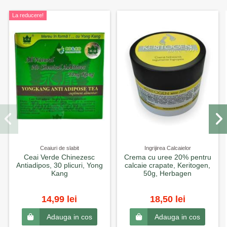
La reducere!
Ceaiuri de slabit
Ingrijirea Calcaielor
Ceai Verde Chinezesc
Crema cu uree 20% pentru
Antiadipos, 30 plicuri, Yong
calcaie crapate, Keritogen,
Kang
50g, Herbagen
14,99 lei
18,50 lei
Adauga in cos
Adauga in cos