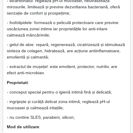
- bicarbonatul: reglează pH-ul mucoasei, neutralizează
mirosurile, limitează și previne dezvoltarea bacteriană, oferă
senzație de confort și prospețime;
- fosfolipidele: formează o peliculă protectoare care previne
uscăciunea zonei intime iar proprietățile lor anti-iritare
calmează mâncărimile;
- gelul de aloe: repară, regenerează, cicatrizează și stimulează
sinteza de colagen, hidratează, are acțiune antiinflamatoare,
emolientă și calmantă;
- extractul de mușețel: este emolient, protector, nutritiv, are
efect anti-microbian.
Proprietati
:
- conceput special pentru o igienă intimă fină și delicată;
- ingrijește și curăță delicat zona intimă, reglează pH-ul
mucoasei și calmează iritațiile;
- nu contine SLES, parabeni, silicon;
Mod de utilizare
: