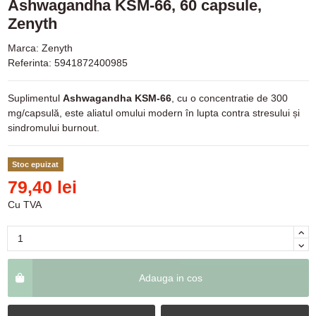
Ashwagandha KSM-66, 60 capsule,
Zenyth
Marca:
Zenyth
Referinta:
5941872400985
Suplimentul
Ashwagandha KSM-66
, cu o concentratie de 300
mg/capsulă, este aliatul omului modern în lupta contra stresului și
sindromului burnout.
Stoc epuizat
79,40 lei
Cu TVA
Adauga in cos