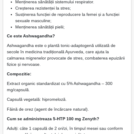
Menținerea sănătății sistemului respirator.
Creșterea rezistenței la stres;
Susținerea funcției de reproducere la femei și a funcției
sexuale masculine;
Menținerea sănătății pielii;
Ce este Ashwagandha?
Ashwagandha este o plantă tonic-adaptogenă utilizată de
secole în medicina tradițională Ayurveda, care ajuta la
calmarea migrenelor provocate de stres, combaterea epuizării
fizice și nervoase.
Compozitie:
Extract organic standardizat cu 5% Ashwagandha – 300
mg/capsulă.
Capsulă vegetală: hipromeloză.
Făină de orez (agent de încărcare natural).
Cum se administreaza 5-HTP 100 mg Zenyth?
Adulți: câte 1 capsulă de 2 ori/zi, în timpul mesei sau conform