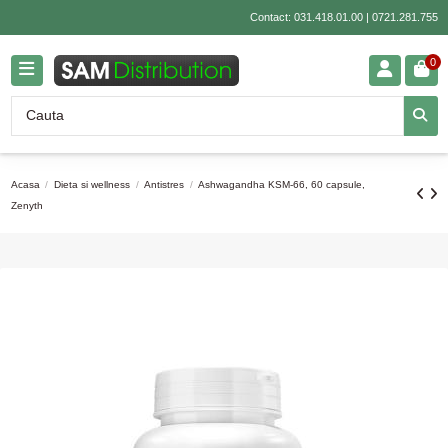
Contact:
031.418.01.00
|
0721.281.755
0
Acasa
Dieta si wellness
Antistres
Ashwagandha KSM-66, 60 capsule,
Zenyth