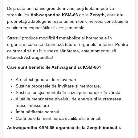
Deși este un inamic greu de învins, poți lupta împotriva
stresului cu
Ashwagandha KSM-66
de la
Zenyth
, care are
proprietăți adaptogene, este un bun tonic nervos, contribuie la
susținerea capacităților fizice și mentale.
Stresul produce modificări metabolice și hormonale în
organism, ceea ce dăunează tuturor organelor interne. Pentru
ca stresul să nu îți ruineze sănătatea, este momentul să
folosesti Ashwagandha!
Care sunt beneficiile Ashwagandha KSM-66?
Are efect general de rejuvenare.
Susține procesele de învățare și memorare.
Susține funcția mentală în cazul persoanelor în vârstă.
Ajută la menținerea nivelului de energie și la creșterea
masei musculare.
Îmbunătățește somnul.
Contribuie la menținerea echilibrului mental.
Ashwagandha KSM-66 organică de la Zenyth indicatii: