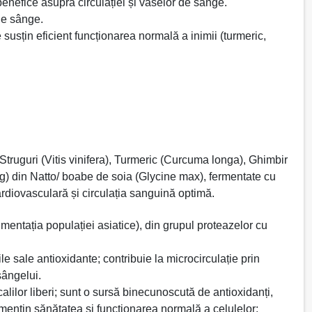
 benefice asupra circulației și vaselor de sânge.
 de sânge.
usțin eficient funcționarea normală a inimii (turmeric,
uguri (Vitis vinifera), Turmeric (Curcuma longa), Ghimbir
mg) din Natto/ boabe de soia (Glycine max), fermentate cu
rdiovasculară și circulația sanguină optimă.
limentația populației asiatice), din grupul proteazelor cu
le sale antioxidante; contribuie la microcirculație prin
sângelui.
alilor liberi; sunt o sursă binecunoscută de antioxidanți,
r; mențin sănătatea și funcționarea normală a celulelor;