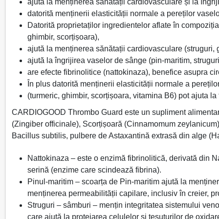
ajută la menținerea sănătații cardiovasculare și la îngrij
datorită menținerii elasticității normale a pereților vase
Datorită proprietaților ingredientelor aflate în compoz
ghimbir, scorțișoara),
ajută la menținerea sănătații cardiovasculare (struguri, 
ajută la îngrijirea vaselor de sânge (pin-maritim, strugur
are efecte fibrinolitice (nattokinaza), benefice asupra ci
În plus datorită menținerii elasticității normale a perețil
(turmeric, ghimbir, scorțișoara, vitamina B6) pot ajuta l
CARDIOGOOD Thrombo Guard este un supliment alimentar, care
(Zingiber officinale), Scorțișoară (Cinnamomum zeylanicum), 
Bacillus subtilis, pulbere de Astaxantină extrasă din alge (
Nattokinaza – este o enzimă fibrinolitică, derivată din Na
serină (enzime care scindează fibrina).
Pinul-maritim – scoarța de Pin-maritim ajută la menținerea
menținerea permeabilității capilare, inclusiv în creier, p
Struguri – sâmburi – mențin integritatea sistemului venos
care ajută la protejarea celulelor și țesuturilor de oxida