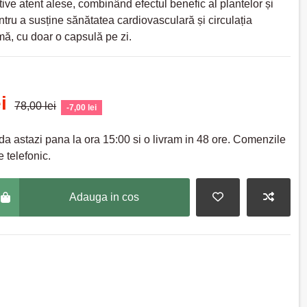
tive atent alese, combinând efectul benefic al plantelor și
ntru a susține sănătatea cardiovasculară și circulația
ă, cu doar o capsulă pe zi.
ei
78,00 lei
-7,00 lei
a astazi pana la ora 15:00 si o livram in 48 ore. Comenzile
 telefonic.
Adauga in cos