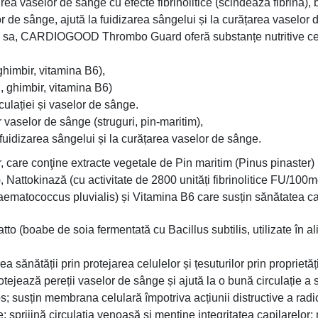
irea vaselor de sânge cu efecte fibrinolitice (scindează fibrina),
lor de sânge, ajută la fuidizarea sângelui și la curățarea vaselor
iția sa, CARDIOGOOD Thrombo Guard oferă substanțe nutritive ce s
ghimbir, vitamina B6),
i, ghimbir, vitamina B6)
rculației și vaselor de sânge.
or vaselor de sânge (struguri, pin-maritim),
a fuidizarea sângelui și la curățarea vaselor de sânge.
 conţine extracte vegetale de Pin maritim (Pinus pinaster) Str
Nattokinază (cu activitate de 2800 unități fibrinolitice FU/100
Haematococcus pluvialis) și Vitamina B6 care susțin sănătatea ca
tto (boabe de soia fermentată cu Bacillus subtilis, utilizate în a
 sănătății prin protejarea celulelor și țesuturilor prin proprietăți
rotejează pereții vaselor de sânge și ajută la o bună circulație a 
; susțin membrana celulară împotriva acțiunii distructive a radic
re; sprijină circulația venoasă și menține integritatea capilarelo