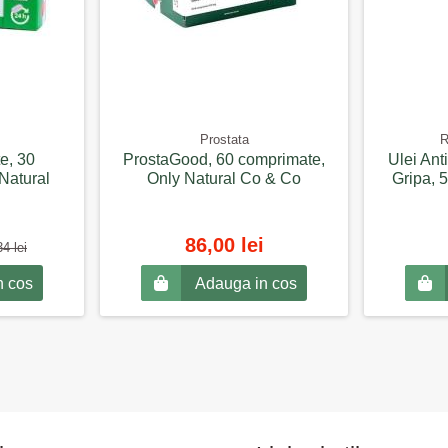
Prostata
R
e, 30
ProstaGood, 60 comprimate,
Ulei Ant
Natural
Only Natural Co & Co
Gripa, 5
86,00 lei
4 lei
n cos
Adauga in cos