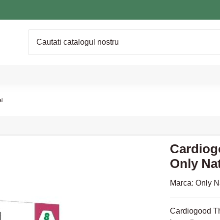
l
Cardiog
Only Nat
Marca:
Only N
Cardiogood Th