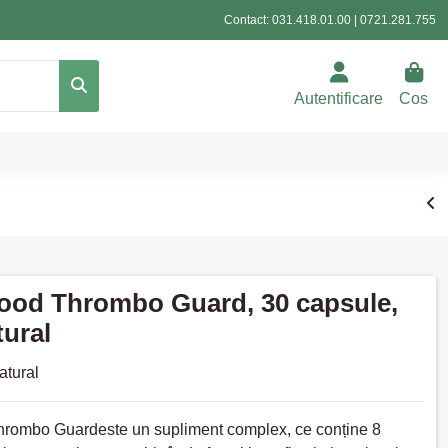
Contact:
031.418.01.00
|
0721.281.755
Autentificare
Cos
ood Thrombo Guard, 30 capsule,
ural
atural
rombo Guardeste un supliment complex, ce conține 8