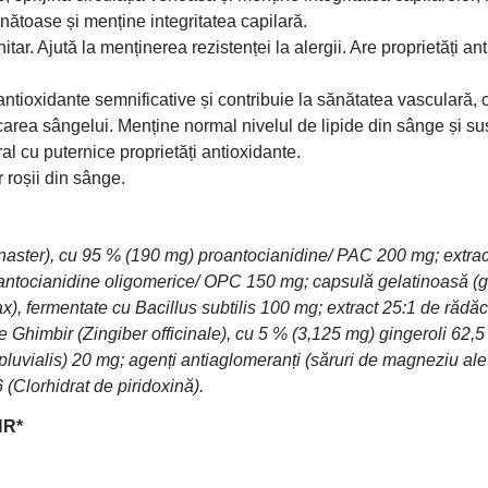
nătoase și menține integritatea capilară.
tar. Ajută la menținerea rezistenței la alergii. Are proprietăți ant
antioxidante semnificative și contribuie la sănătatea vasculară, ca
ificarea sângelui. Menține normal nivelul de lipide din sânge și s
al cu puternice proprietăți antioxidante.
 roșii din sânge.
naster), cu 95 % (190 mg) proantocianidine/ PAC 200 mg; extract 
tocianidine oligomerice/ OPC 150 mg; capsulă gelatinoasă (gela
ax), fermentate cu Bacillus subtilis 100 mg; extract 25:1 de ră
 Ghimbir (Zingiber officinale), cu 5 % (3,125 mg) gingeroli 62,5
vialis) 20 mg; agenți antiaglomeranți (săruri de magneziu ale aci
Clorhidrat de piridoxină).
NR*