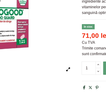
ingrediente ac
vitaminelor pe
sanguină optim
In stoc
71,00 l
Cu TVA
Trimite comand
sunt confirmate