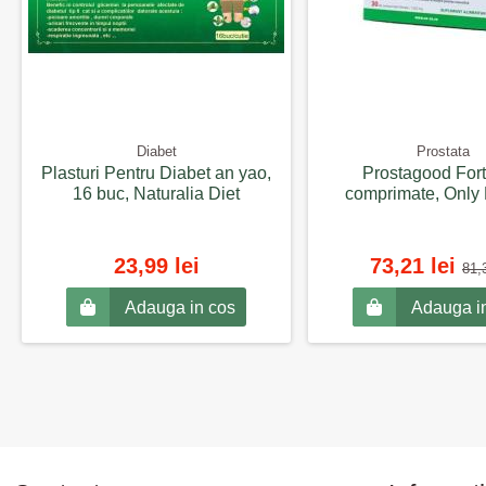
Diabet
Prostata
Plasturi Pentru Diabet an yao,
Prostagood Fort
16 buc, Naturalia Diet
comprimate, Only 
23,99 lei
73,21 lei
81,3
Adauga in cos
Adauga i