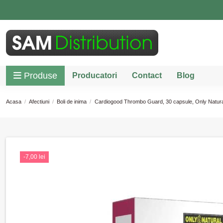
Produse
Producatori
Contact
Blog
Acasa
Afectiuni
Boli de inima
Cardiogood Thrombo Guard, 30 capsule, Only Natura
-7,00 lei