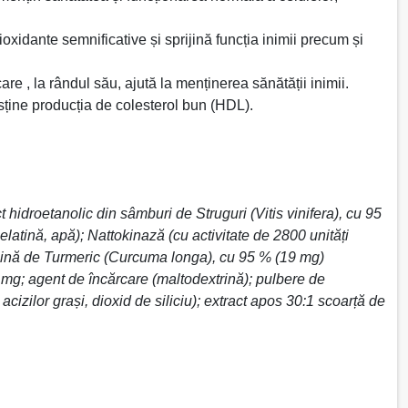
ioxidante semnificative și sprijină funcția inimii precum și
re , la rândul său, ajută la menținerea sănătății inimii.
usține producția de colesterol bun (HDL).
hidroetanolic din sâmburi de Struguri (Vitis vinifera), cu 95
tină, apă); Nattokinază (cu activitate de 2800 unități
dăcină de Turmeric (Curcuma longa), cu 95 % (19 mg)
 mg; agent de încărcare (maltodextrină); pulbere de
zilor grași, dioxid de siliciu); extract apos 30:1 scoarță de