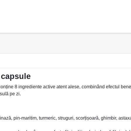
 capsule
ne 8 ingrediente active atent alese, combinând efectul benefic
sulă pe zi.
nază, pin-maritim, turmeric, struguri, scorțișoară, ghimbir, asta