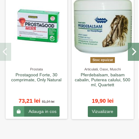
Stoc epuizat
Prostata
Articulatii, Oase, Muschi
Prostagood Forte, 30
Pferdebalsam, balsam
comprimate, Only Natural
cabalin, Puterea calului, 500
ml, Quartett
73,21 lei
19,90 lei
81,34 lei
Vizualizare
Adauga in cos