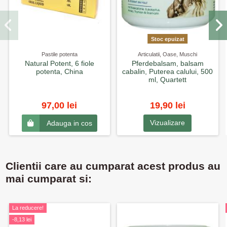
Stoc epuizat
Pastile potenta
Articulatii, Oase, Muschi
Natural Potent, 6 fiole
Pferdebalsam, balsam
potenta, China
cabalin, Puterea calului, 500
ml, Quartett
97,00 lei
19,90 lei
Vizualizare
Adauga in cos
Clientii care au cumparat acest produs au
mai cumparat si:
La reducere!
-8,13 lei