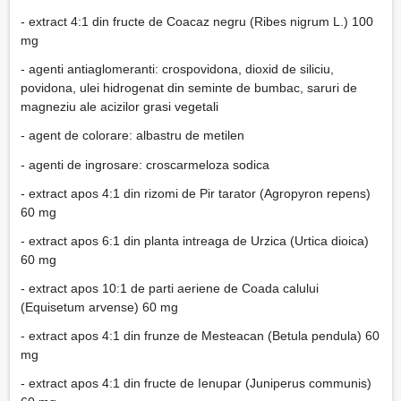
- extract 4:1 din fructe de Coacaz negru (Ribes nigrum L.) 100
mg
- agenti antiaglomeranti: crospovidona, dioxid de siliciu,
povidona, ulei hidrogenat din seminte de bumbac, saruri de
magneziu ale acizilor grasi vegetali
- agent de colorare: albastru de metilen
- agenti de ingrosare: croscarmeloza sodica
- extract apos 4:1 din rizomi de Pir tarator (Agropyron repens)
60 mg
- extract apos 6:1 din planta intreaga de Urzica (Urtica dioica)
60 mg
- extract apos 10:1 de parti aeriene de Coada calului
(Equisetum arvense) 60 mg
- extract apos 4:1 din frunze de Mesteacan (Betula pendula) 60
mg
- extract apos 4:1 din fructe de Ienupar (Juniperus communis)