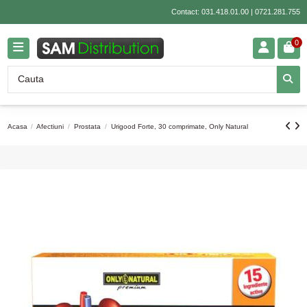
Contact:
031.418.01.00
|
0721.281.755
0
Acasa
Afectiuni
Prostata
Urigood Forte, 30 comprimate, Only Natural