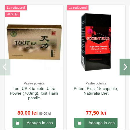
La reducere!
La reducere!
-8,00 lei
Pastile potenta
Pastile potenta
Toot UP 8 tablete, Ultra
Potent Plus, 15 capsule,
Power (700mg), fost Tianli
Naturalia Diet
pastile
80,00 lei
77,50 lei
88,00 lei
Adauga in cos
Adauga in cos