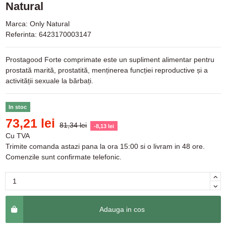
Natural
Marca:
Only Natural
Referinta:
6423170003147
Prostagood Forte comprimate este un supliment alimentar pentru
prostată marită, prostatită, menținerea funcției reproductive și a
activității sexuale la bărbați.
In stoc
73,21 lei
81,34 lei
-8,13 lei
Cu TVA
Trimite comanda astazi pana la ora 15:00 si o livram in 48 ore.
Comenzile sunt confirmate telefonic.
Adauga in cos