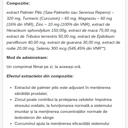
Compozitie:
extract Palmier Pitic (Saw Palmetto sau Serenoa Repens) –
320 mg, Turmeric (Curcumin) – 60 mg, Magneziu – 60 mg
(16% din VNR), Zinc – 10 mg (100% din VNR), extract de
Heracleum sphondylium 150,00g, extract de maca 75,00 mg,
extract de Tribulus terrestris 50,00 mg, extract de Epilobium
parviflorum 40,00 mg, extract de guarana 30,00 mg, extract de
rodie 20,00 mg, Seleniu 300 mcg (545,45% din VNR**).
Mod de administrare:
Un comprimat filmat pe zi, la aceeași oră.
Efectul extractelor din compozitie:
Extractul de palmier pitic este adjuvant în menținerea
sănătății prostatei;
Zincul poate contribui la protejarea celulelor împotriva
stresului oxidativ, la funcționarea normală a sistemului
imunitar și la menținerea concentrațiilor normale de
testosteron din sânge.
Curcuminul ajuta la menținerea eficacității sistemului