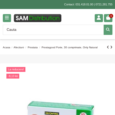
Contact:
031.418.01.00
|
0721.281.755
0
Acasa
Afectiuni
Prostata
Prostagood Forte, 30 comprimate, Only Natural
La reducere!
-8,13 lei