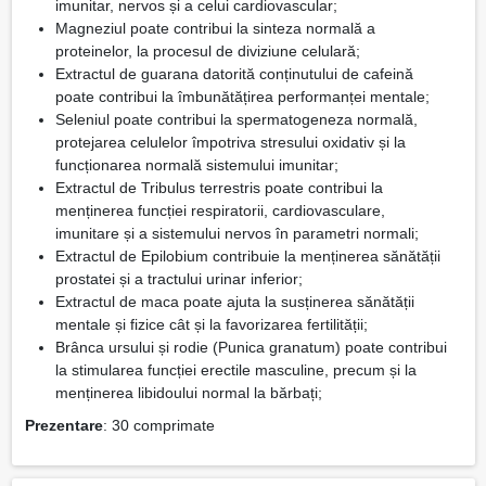
imunitar, nervos și a celui cardiovascular;
Magneziul poate contribui la sinteza normală a
proteinelor, la procesul de diviziune celulară;
Extractul de guarana datorită conținutului de cafeină
poate contribui la îmbunătățirea performanței mentale;
Seleniul poate contribui la spermatogeneza normală,
protejarea celulelor împotriva stresului oxidativ și la
funcționarea normală sistemului imunitar;
Extractul de Tribulus terrestris poate contribui la
menținerea funcției respiratorii, cardiovasculare,
imunitare și a sistemului nervos în parametri normali;
Extractul de Epilobium contribuie la menținerea sănătății
prostatei și a tractului urinar inferior;
Extractul de maca poate ajuta la susținerea sănătății
mentale și fizice cât și la favorizarea fertilității;
Brânca ursului și rodie (Punica granatum) poate contribui
la stimularea funcției erectile masculine, precum și la
menținerea libidoului normal la bărbați;
Prezentare
: 30 comprimate