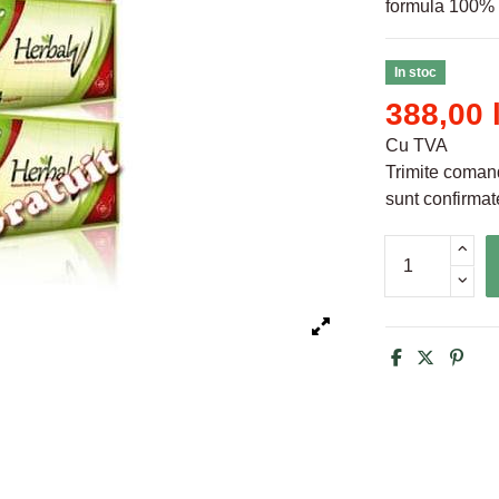
formula 100% n
In stoc
388,00 
Cu TVA
Trimite comand
sunt confirmate