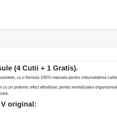
le (4 Cutii + 1 Gratis).
e varstele, cu o formula 100% naturala pentru imbunatatirea calitat
 cu un puternic efect afrodisiac pentru revitalizatea organsimulu
oare.
V original: