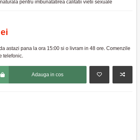
aturala pentru imbunatatirea calitatii vietii sexuale
lei
a astazi pana la ora 15:00 si o livram in 48 ore. Comenzile
 telefonic.
Adauga in cos