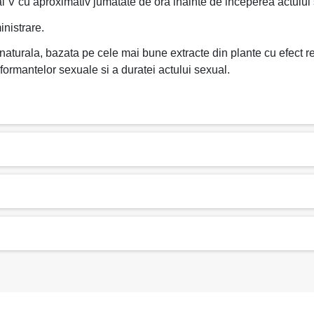
V cu aproximativ jumatate de ora inainte de inceperea actului 
nistrare.
rala, bazata pe cele mai bune extracte din plante cu efect revit
formantelor sexuale si a duratei actului sexual.