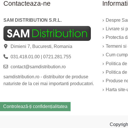
Contacteaza-ne
Informati
SAM DISTRIBUTION S.R.L.
Despre Sam
Livrare si p
Protectia 
Termeni si 
Dimieni 7, Bucuresti, Romania
Cum cump
031.418.01.00
|
0721.281.755
Politica de
contact@samdistribution.ro
Politica de
samdistribution.ro - distribuitor de produse
Produse n
naturiste de la cei mai importanti producatori.
Harta site-
Controlează-ți confidențialitatea
Copyrig