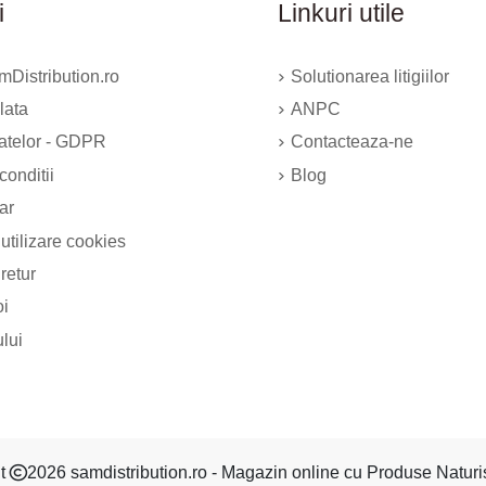
i
Linkuri utile
Distribution.ro
Solutionarea litigiilor
lata
ANPC
datelor - GDPR
Contacteaza-ne
conditii
Blog
ar
 utilizare cookies
 retur
oi
ului
ht
2026 samdistribution.ro - Magazin online cu Produse Naturi