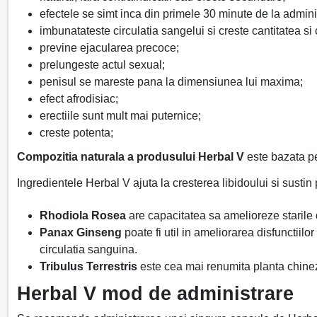
efectele se simt inca din primele 30 minute de la admini
imbunatateste circulatia sangelui si creste cantitatea si
previne ejacularea precoce;
prelungeste actul sexual;
penisul se mareste pana la dimensiunea lui maxima;
efect afrodisiac;
erectiile sunt mult mai puternice;
creste potenta;
Compozitia naturala a produsului Herbal V
este bazata pe 
Ingredientele Herbal V ajuta la cresterea libidoului si susti
Rhodiola Rosea
are capacitatea sa amelioreze starile 
Panax Ginseng
poate fi util in ameliorarea disfunctiilo
circulatia sanguina.
Tribulus Terrestris
este cea mai renumita planta chineze
Herbal V mod de administrare