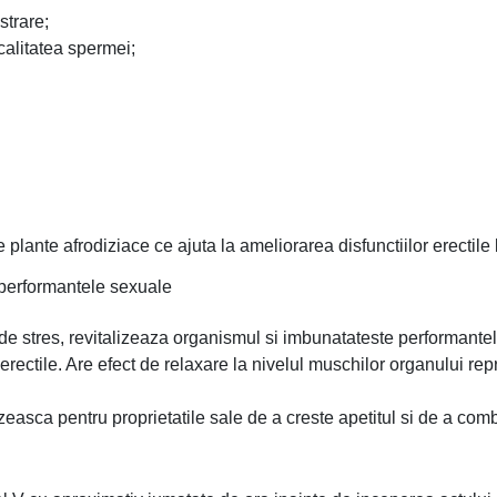
strare;
 calitatea spermei;
plante afrodiziace ce ajuta la ameliorarea disfunctiilor erectile l
n performantele sexuale
de stres, revitalizeaza organismul si imbunatateste performantele
r erectile. Are efect de relaxare la nivelul muschilor organului re
asca pentru proprietatile sale de a creste apetitul si de a combat