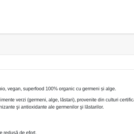
bio, vegan, superfood 100% organic cu germeni și alge.
mente verzi (germeni, alge, lăstari), provenite din culturi certi
izante şi antioxidante ale germenilor şi lăstarilor.
e redusă de efort.