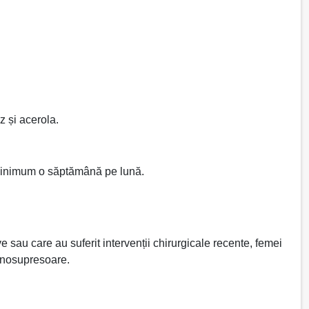
z și acerola.
e minimum o săptămână pe lună.
e sau care au suferit intervenții chirurgicale recente, femei
munosupresoare.