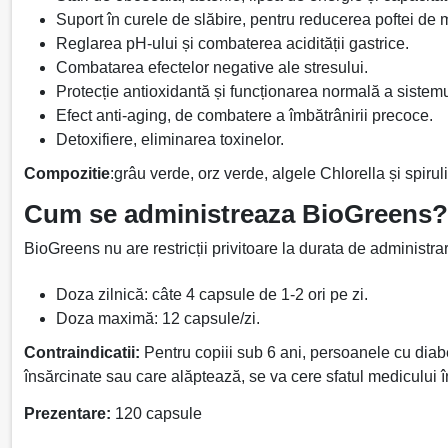
Suport în curele de slăbire, pentru reducerea poftei de
Reglarea pH-ului și combaterea acidității gastrice.
Combatarea efectelor negative ale stresului.
Protecție antioxidantă și funcționarea normală a sistemu
Efect anti-aging, de combatere a îmbătrânirii precoce.
Detoxifiere, eliminarea toxinelor.
Compozitie
:grâu verde, orz verde, algele Chlorella și spir
Cum se administreaza BioGreens?
BioGreens nu are restricții privitoare la durata de administ
Doza zilnică: câte 4 capsule de 1-2 ori pe zi.
Doza maximă: 12 capsule/zi.
Contraindicatii:
Pentru copiii sub 6 ani, persoanele cu diabet
însărcinate sau care alăptează, se va cere sfatul medicului î
Prezentare:
120 capsule