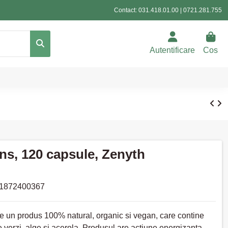
Contact:
031.418.01.00
|
0721.281.755
Autentificare
Cos
ns, 120 capsule, Zenyth
1872400367
e un produs 100% natural, organic si vegan, care contine
 verzi, alge si acerola. Produsul are actiune energizanta