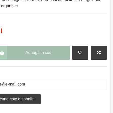
l organism
i
Adauga in cos