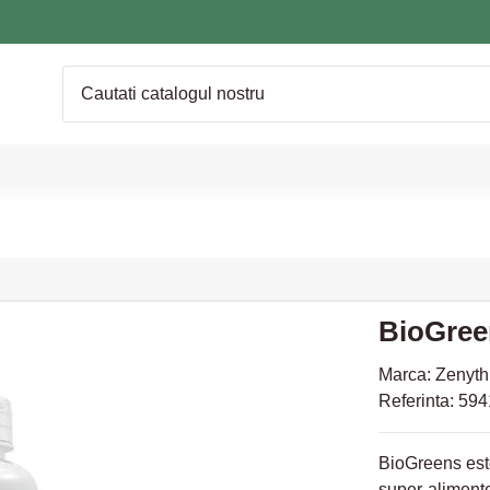
BioGree
Marca:
Zenyth
Referinta:
594
BioGreens est
super-alimente