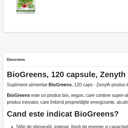
Descriere
BioGreens, 120 capsule, Zenyth
Supliment alimentar
BioGreens
, 120 caps - Zenyth produs 
BioGreens
este un produs bio, vegan, care conține super-ali
produs inovator, care îmbină proprietăţile energizante, alcalin
Cand este indicat BioGreens?
Stări de oboseală, astenie, lipsă de energie și capacitat