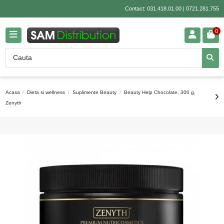
Contact:
031.418.01.00
|
0721.281.755
0
Acasa
Dieta si wellness
Suplimente Beauty
Beauty Help Chocolate, 300 g,
Zenyth