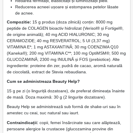
Redarea fermității, elasticității și luminozității pielii.
Reducerea acneei ușoare și estomparea petelor lăsate
de acnee.
Compozitie:
15 g produs (doza zilnică) conțin: 8000 mg
peptide de COLAGEN bioactiv hidrolizat (Verisol® și Fortigel®,
de origine animală); 40 mg ACID HIALURONIC; 30 mg
CERAMOZIDE; 40 mg RESVERATROL; 5 UI (3,37 mg)
VITAMINA E*; 1 mg ASTAXANTINĂ; 30 mg COENZIMA Q10
(Kaneka®); 200 mg VITAMINA C**; 100 mg OptiMSM®; 500 mg
GLUCOZAMINĂ; 2300 mg INULINĂ și FOS (prebiotice). Alte
ingrediente: proteine din zer, pudră de cacao, aromă naturală
de ciocolată, extract de Stevia rebaudiana.
Cum se administreaza Beauty Help?
15 g pe zi (o linguriță dozatoare), de preferat dimineața înainte
de masă. Doza maximă: 30 g (2 lingurițe dozatoare).
Beauty Help se administrează sub formă de shake-uri sau în
amestec cu ceai, suc natural sau iaurt.
Contraindicații:
copii, femei însărcinate sau care alăptează,
persoane alergice la crustacee (glucozamina provine din