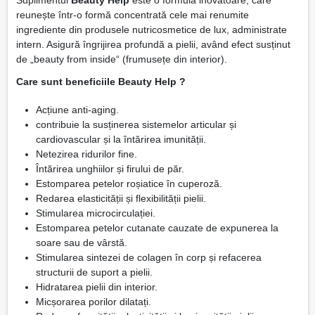
reunește într-o formă concentrată cele mai renumite
ingrediente din produsele nutricosmetice de lux, administrate
intern. Asigură îngrijirea profundă a pielii, având efect susținut
de „beauty from inside“ (frumusețe din interior).
Care sunt beneficiile Beauty Help ?
Acțiune anti-aging.
contribuie la susținerea sistemelor articular și
cardiovascular și la întărirea imunității.
Netezirea ridurilor fine.
Întărirea unghiilor și firului de păr.
Estomparea petelor roșiatice în cuperoză.
Redarea elasticității și flexibilității pielii.
Stimularea microcirculației.
Estomparea petelor cutanate cauzate de expunerea la
soare sau de vârstă.
Stimularea sintezei de colagen în corp și refacerea
structurii de suport a pielii.
Hidratarea pielii din interior.
Micșorarea porilor dilatați.