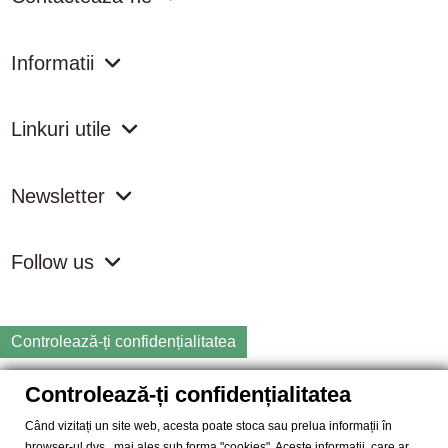
Informatii
Linkuri utile
Newsletter
Follow us
Controlează-ți confidențialitatea
Controlează-ți confidențialitatea
Copyright
2026 samdistribution.ro - Magazin online cu Produse
Naturiste & BIO
Când vizitați un site web, acesta poate stoca sau prelua informații în
browser-ul dvs., mai ales sub forma "cookies". Aceste informații, care ar