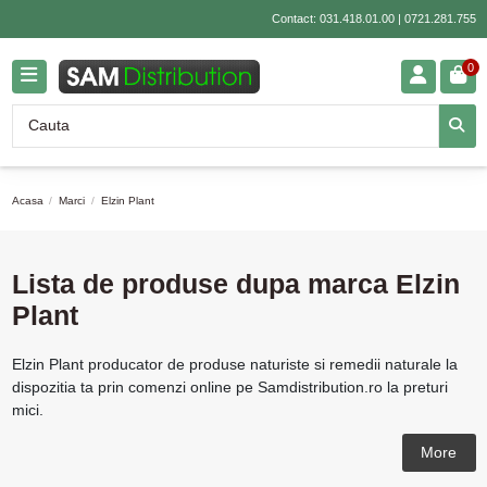
Contact:
031.418.01.00
|
0721.281.755
0
Acasa
Marci
Elzin Plant
Lista de produse dupa marca Elzin
Plant
Elzin Plant producator de produse naturiste si remedii naturale la
dispozitia ta prin comenzi online pe Samdistribution.ro la preturi
mici.
More