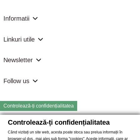
Informatii
Linkuri utile
Newsletter
Follow us
Controlează-ți confidențialitatea
Controlează-ți confidențialitatea
Copyright
2026 samdistribution.ro - Magazin online cu Produse
Naturiste & BIO
Când vizitați un site web, acesta poate stoca sau prelua informații în
browser-ul dvs., mai ales sub forma "cookies". Aceste informații, care ar
SAM DISTRIBUTION S.R.L.
- Cod fiscal: RO14935035, Registrul