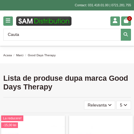
Contact:
031.418.01.00
|
0721.281.755
0
Acasa
Marci
Good Days Therapy
Lista de produse dupa marca Good
Days Therapy
Relevanta
5
La reducere!
-15,00 lei