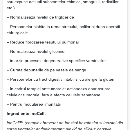
sau expuse actiunii substantelor chimice, smogului, radiatiilor,
etc.)
– Normalizeaza nivelul de trigliceride
– Persoanelor slabite in urma stresului, bolilor si dupa operatii
chirurgicale
– Reduce fibrozarea tesutului pulmonar
– Normalizeaza nivelul glicemiei
– intarzie procesele degenerative specifice varstnicilor
– Curata depunerile de pe vasele de sange
– Persoanelor cu tract digestiv iritabil si cu alergie la gluten
– in cadrul terapiei antitumorale: actioneaza doar asupra
celulelor tumorale, fara a afecta celulele sanatoase
– Pentru modularea imunitatii
Ingrediente
InoCell
:
InoCell™ (complex brevetat de Inozitol hexafosfat si Inozitol din
sursa vegetala; antiaglomerant: dioxid de siliciu); capsula