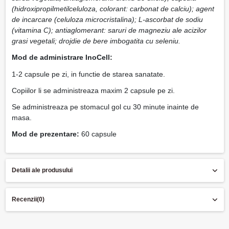
(hidroxipropilmetilceluloza, colorant: carbonat de calciu); agent
de incarcare (celuloza microcristalina); L-ascorbat de sodiu
(vitamina C); antiaglomerant: saruri de magneziu ale acizilor
grasi vegetali; drojdie de bere imbogatita cu seleniu.
Mod de administrare
InoCell
:
1-2 capsule pe zi, in functie de starea sanatate.
Copiilor li se administreaza maxim 2 capsule pe zi.
Se administreaza pe stomacul gol cu 30 minute inainte de
masa.
Mod de prezentare:
60 capsule
Detalii ale produsului
Recenzii
(0)