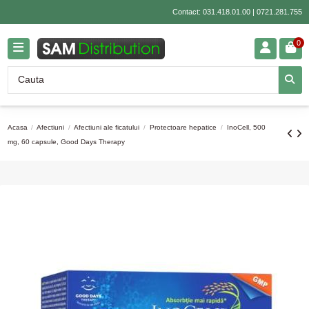
Contact:
031.418.01.00
|
0721.281.755
0
Acasa
Afectiuni
Afectiuni ale ficatului
Protectoare hepatice
InoCell, 500
mg, 60 capsule, Good Days Therapy