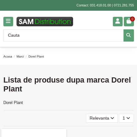
Contact:
031.418.01.00
|
0721.281.755
0
Acasa
Marci
Dorel Plant
Lista de produse dupa marca Dorel
Plant
Dorel Plant
Relevanta
1