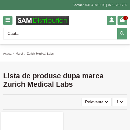
Contact:
031.418.01.00
|
0721.281.755
0
Acasa
Marci
Zurich Medical Labs
Lista de produse dupa marca
Zurich Medical Labs
Relevanta
1