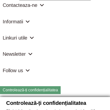
Contacteaza-ne
Informatii
Linkuri utile
Newsletter
Follow us
Controlează-ți confidențialitatea
Controlează-ți confidențialitatea
Copyright
2026 samdistribution.ro - Magazin online cu Produse
Naturiste & BIO