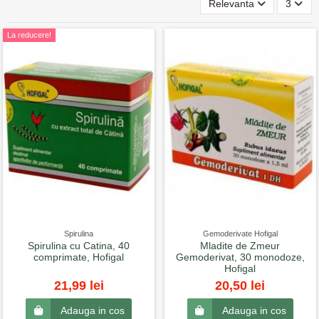
Relevanta
3
La reducere!
Spirulina
Gemoderivate Hofigal
Spirulina cu Catina, 40
Mladite de Zmeur
comprimate, Hofigal
Gemoderivat, 30 monodoze,
Hofigal
21,99 lei
20,50 lei
Adauga in cos
Adauga in cos