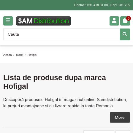
Contact:
031.418.01.00
|
0721.281.755
0
Acasa
Marci
Hofigal
Lista de produse dupa marca
Hofigal
Descoperă produsele Hofigal în magazinul online Samdistribution,
la prețuri avantajoase si cu livrare rapida in toata Romania.
More