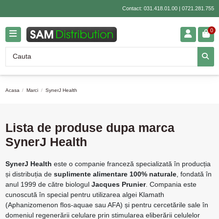
Contact:
031.418.01.00
|
0721.281.755
0
Acasa
Marci
SynerJ Health
Lista de produse dupa marca
SynerJ Health
SynerJ Health
este o companie franceză specializată în producția
și distribuția de
suplimente alimentare 100% naturale
, fondată în
anul 1999 de către biologul
Jacques Prunier
.
Compania este
cunoscută în special pentru utilizarea algei Klamath
(Aphanizomenon flos-aquae sau AFA) și pentru cercetările sale în
domeniul regenerării celulare prin stimularea eliberării celulelor