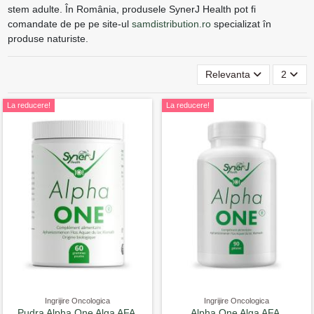
stem adulte. În România, produsele SynerJ Health pot fi
comandate de pe pe site-ul
samdistribution.ro
specializat în
produse naturiste.
Relevanta
2
La reducere!
La reducere!
Ingrijire Oncologica
Ingrijire Oncologica
Pudra Alpha One Alga AFA,
Alpha One Alga AFA,