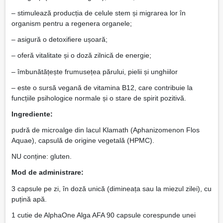
– stimulează producția de celule stem și migrarea lor în
organism pentru a regenera organele;
– asigură o detoxifiere ușoară;
– oferă vitalitate și o doză zilnică de energie;
– îmbunătățește frumusețea părului, pielii și unghiilor
– este o sursă vegană de vitamina B12, care contribuie la
funcțiile psihologice normale și o stare de spirit pozitivă.
Ingrediente:
pudră de microalge din lacul Klamath (Aphanizomenon Flos
Aquae), capsulă de origine vegetală (HPMC).
NU conține: gluten.
Mod de administrare:
3 capsule pe zi, în doză unică (dimineața sau la miezul zilei), cu
puțină apă.
1 cutie de AlphaOne Alga AFA 90 capsule corespunde unei