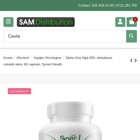
Contact:
031.418.01.00
|
0721.281.755
0
Acasa
Afectiuni
Ingrijire Oncologica
Alpha One Alga AFA, stimuleaza
celulele stem, 90 capsule, SynerJ Health
La reducere!