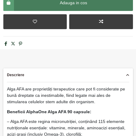
Adauga in cos
Descriere
Alga AFA are proprietăți terapeutice care pot fi considerate pe
bună dreptate ca inestimabile, fiind legate mai ales de
stimularea celulelor stem adulte din organism.
Beneficii AlphaOne Alga AFA 90 capsule:
– Alga AFA este regina micronutriției, conținând 115 elemente
nutriționale esențiale: vitamine, minerale, aminoacizi esențiali,
acizi grași (inclusiv Omega-3), clorofilă;