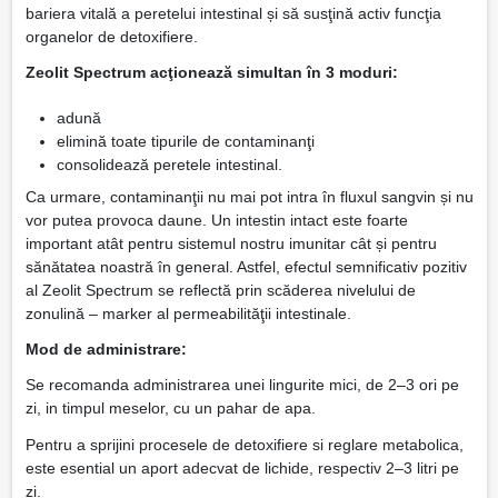
bariera vitală a peretelui intestinal și să susţină activ funcţia
organelor de detoxifiere.
Zeolit Spectrum acţionează simultan în 3 moduri:
adună
elimină toate tipurile de contaminanţi
consolidează peretele intestinal.
Ca urmare, contaminanţii nu mai pot intra în fluxul sangvin și nu
vor putea provoca daune. Un intestin intact este foarte
important atât pentru sistemul nostru imunitar cât și pentru
sănătatea noastră în general. Astfel, efectul semnificativ pozitiv
al Zeolit Spectrum se reflectă prin scăderea nivelului de
zonulină – marker al permeabilităţii intestinale.
Mod de administrare:
Se recomanda administrarea unei lingurite mici, de 2–3 ori pe
zi, in timpul meselor, cu un pahar de apa.
Pentru a sprijini procesele de detoxifiere si reglare metabolica,
este esential un aport adecvat de lichide, respectiv 2–3 litri pe
zi.