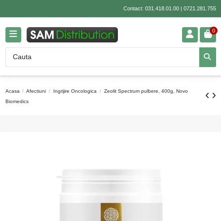
Contact:
031.418.01.00
|
0721.281.755
0
Acasa
Afectiuni
Ingrijire Oncologica
Zeolit Spectrum pulbere, 400g, Novo
Biomedics